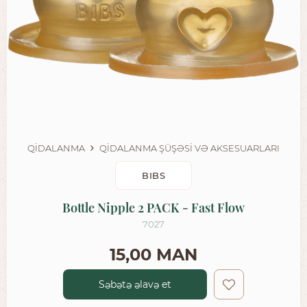
QİDALANMA
QİDALANMA ŞÜŞƏSİ VƏ AKSESUARLARI
BIBS
Bottle Nipple 2 PACK - Fast Flow
7027
15,00 MAN
Səbətə əlavə et