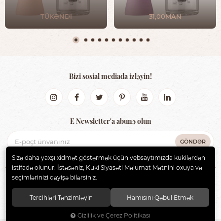
TÜKƏNDİ
31,00MAN
Bizi sosial mediada izləyin!
E Newsletter'a abunə olun
GÖNDƏR
Sizə daha yaxşı xidmət göstərmək üçün vebsaytımızda kukilərdən
istifadə olunur. İstəsəniz, Kuki Siyasəti Məlumat Mətnini oxuya və
seçimlərinizi dəyişə bilərsiniz.
BIBS AZERBAIJAN
. Bütün hüquqlar qorunur.
Tercihləri Tənzimləyin
Hamısını Qəbul Etmək
Gizlilik ve Çerez Politikası