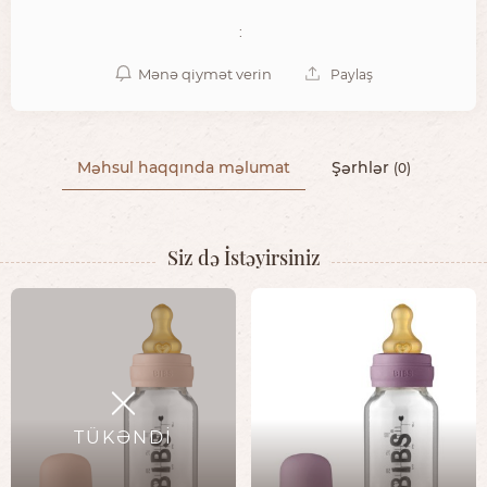
:
Mənə qiymət verin
Paylaş
Məhsul haqqında məlumat
Şərhlər
(0)
Siz də İstəyirsiniz
TÜKƏNDİ