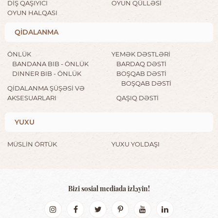
DİŞ QAŞIYICI
OYUN QÜLLƏSİ
OYUN HALQASI
QİDALANMA
ÖNLÜK
YEMƏK DƏSTLƏRİ
BANDANA BIB - ÖNLÜK
BARDAQ DƏSTİ
DINNER BIB - ÖNLÜK
BOŞQAB DƏSTİ
BOŞQAB DƏSTİ
QİDALANMA ŞÜŞƏSİ VƏ
AKSESUARLARI
QAŞIQ DƏSTİ
YUXU
MÜSLİN ÖRTÜK
YUXU YOLDAŞI
Bizi sosial mediada izləyin!