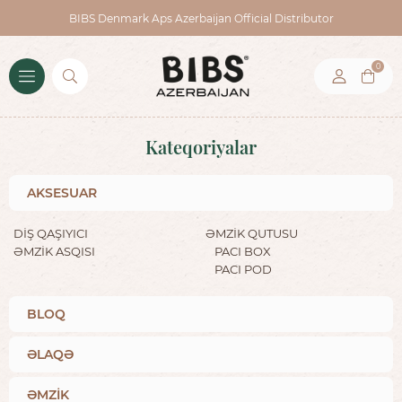
BIBS Denmark Aps Azerbaijan Official Distributor
0
Kateqoriyalar
AKSESUAR
DİŞ QAŞIYICI
ƏMZİK QUTUSU
ƏMZİK ASQISI
PACI BOX
PACI POD
BLOQ
ƏLAQƏ
ƏMZİK