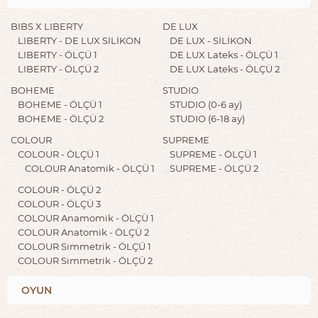
BIBS X LIBERTY
DE LUX
LIBERTY - DE LUX SİLİKON
DE LUX - SİLİKON
LIBERTY - ÖLÇÜ 1
DE LUX Lateks - ÖLÇÜ 1
LIBERTY - ÖLÇÜ 2
DE LUX Lateks - ÖLÇÜ 2
BOHEME
STUDIO
BOHEME - ÖLÇÜ 1
STUDIO (0-6 ay)
BOHEME - ÖLÇÜ 2
STUDIO (6-18 ay)
COLOUR
SUPREME
COLOUR - ÖLÇÜ 1
SUPREME - ÖLÇÜ 1
COLOUR Anatomik - ÖLÇÜ 1
SUPREME - ÖLÇÜ 2
COLOUR - ÖLÇÜ 2
COLOUR - ÖLÇÜ 3
COLOUR Anamomik - ÖLÇÜ 1
COLOUR Anatomik - ÖLÇÜ 2
COLOUR Simmetrik - ÖLÇÜ 1
COLOUR Simmetrik - ÖLÇÜ 2
OYUN