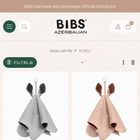
BIBS Denmark Aps Azerbaijan Official Distributor
0
YUXU
Əsas səhifə
FILTRLƏ