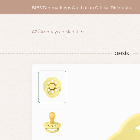
BIBS Denmark Aps Azerbaijan Official Distributor
AZ
Azerbaycan Manatı
ƏMZİK