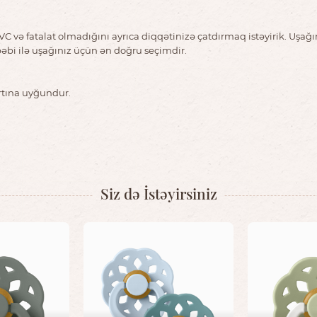
C və fatalat olmadığını ayrıca diqqətinizə çatdırmaq istəyirik. Uşağı
əbi ilə uşağınız üçün ən doğru seçimdir.
rtına uyğundur.
Siz də İstəyirsiniz