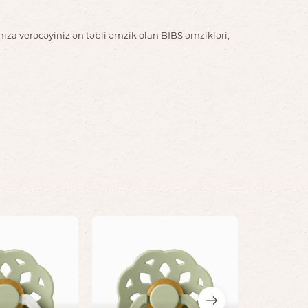
nıza verəcəyiniz ən təbii əmzik olan BIBS əmzikləri;