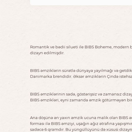
Romantik ve bədii silueti ile BIBS Boheme, modern bo
dizayn edilmişdir.
BIBS əmziklərin sürətlə dünyaya yayılmağı və getdikc
Danimarka brendidir. Əksər əmziklərin Çində istehsa
BIBS əmziklərinin sadə, göstərişsiz və zamansız diza
BIBS əmzikləri, eyni zamanda əmzik götürməyən bir ç
Ana döşünə ən yaxın əmzik ucuna malik olan BIBS əmz
forması ilə BIBS əmziyi, uşağın ağız ətrafına yapışm
sadəcə 6 qramdır. Bu yüngüllüyünü də xüsusi dizaynl