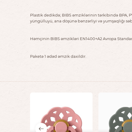
Plastik dedikdə; BIBS əmziklərinin tərkibində BPA, PV
yüngülluyü, ana döşünə bənzərliyi və yumşaqliğı səb
Həmçinin BIBS əmzikləri EN1400+A2 Avropa Standa
Paketə 1 ədəd əmzik daxildir.