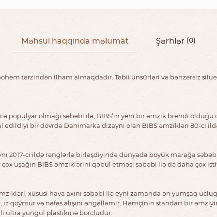
Məhsul haqqında məlumat
Şərhlər
(0)
hem tərzindən ilham almaqdadır. Təbii ünsürləri və bənzərsiz silueti 
ə populyar olmağı səbəbi ilə, BIBS’in yeni bir əmzik brendi olduğu 
l edildiyi bir dövrdə Danimarka dizaynı olan BIBS əmzikləri 80-ci i
ynı 2017-ci ildə rənglərlə birləşdiyində dünyada böyük marağa səbəb 
ox uşağın BIBS əmziklərini qəbul etməsi səbəbi ilə də daha çox ist
ikləri, xüsusi hava axını səbəbi ilə eyni zamanda ən yumşaq ucluqlu 
ır, iz qoymur və nəfəs alışını əngəlləmir. Həmçinin standart bir əmzi
ı ultra yüngül plastikinə borcludur.