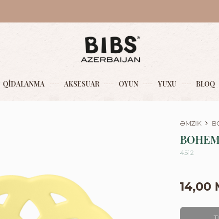
QİDALANMA
AKSESUAR
OYUN
YUXU
BLOQ
ƏMZİK
B
BOHEM
4512
14,00
T