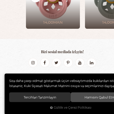
14,00MAN
14,0
Bizi sosial mediada izləyin!
E Newsletter'a abunə olun
Sizə daha yaxşı xidmət göstərmək üçün vebsaytımızda kukilərdən isti
İstəsəniz, Kuki Siyasəti Məlumat Mətnini oxuya və seçimlərinizi dəyişə 
GÖNDƏR
Tercihləri Tənzimləyin
Hamısını Qəbul Et
Gizlilik ve Çerez Politikası
BIBS AZERBAIJAN
. Bütün hüquqlar qorunur.