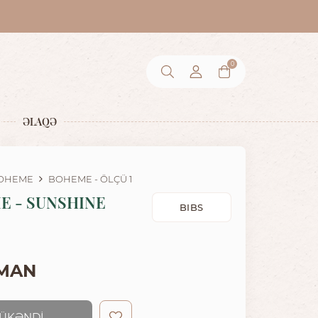
0
ƏLAQƏ
OHEME
BOHEME - ÖLÇÜ 1
E - SUNSHINE
BIBS
 MAN
ÜKƏNDİ