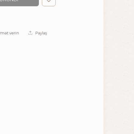
mət verin
Paylaş