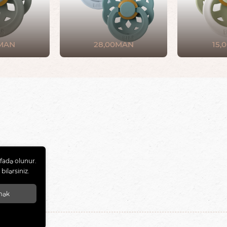
0MAN
28,00MAN
15,
fadə olunur.
bilərsiniz.
mək