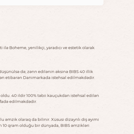
ilə Boheme, yenilikçi, yaradıcı ve estetik olarak
düşünülsə də; zənn edilənin əksinə BIBS 40 illik
ldən etibarən Danimarkada istehsal edilməkdədir.
oldu. 40 ildir 100% təbii kauçukdan istehsal edilən
ifadə edilməkdədir.
əmzik olaraq da bilinir. Xüsusi dizaynlı diş əyimi
yin 10 qram olduğu bir dünyada, BIBS əmzikləri