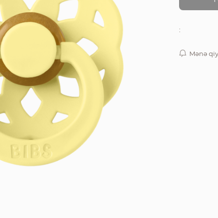
:
Mənə qiy