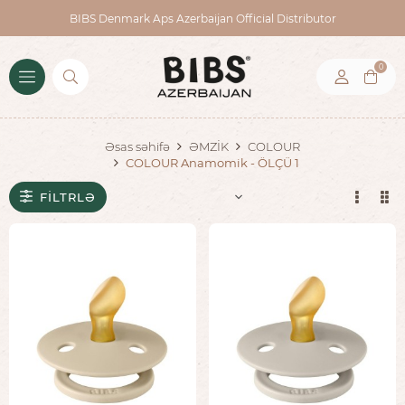
BIBS Denmark Aps Azerbaijan Official Distributor
0
Əsas səhifə
ƏMZİK
COLOUR
COLOUR Anamomik - ÖLÇÜ 1
FILTRLƏ