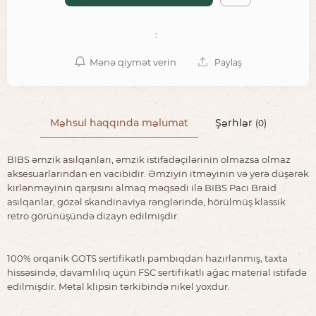
:
Mənə qiymət verin
Paylaş
Məhsul haqqında məlumat
Şərhlər
(0)
BIBS əmzik asılqanları, əmzik istifadəçilərinin olmazsa olmaz
aksesuarlarından en vacibidir. Əmziyin itməyinin və yerə düşərək
kirlənməyinin qarşısını almaq məqsədi ilə BIBS Paci Braid
asılqanlar, gözəl skandinaviya rənglərində, hörülmüş klassik
retro görünüşündə dizayn edilmişdir.
100% orqanik GOTS sertifikatlı pambıqdan hazırlanmış, taxta
hissəsində, davamlılıq üçün FSC sertifikatlı ağac material istifadə
edilmişdir. Metal klipsin tərkibində nikel yoxdur.