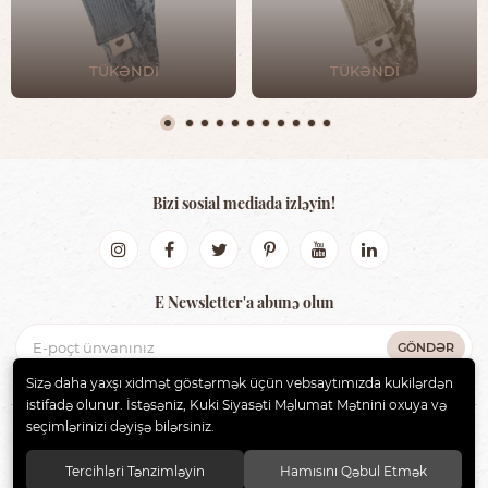
TÜKƏNDİ
TÜKƏNDİ
Bizi sosial mediada izləyin!
E Newsletter'a abunə olun
GÖNDƏR
Sizə daha yaxşı xidmət göstərmək üçün vebsaytımızda kukilərdən
istifadə olunur. İstəsəniz, Kuki Siyasəti Məlumat Mətnini oxuya və
seçimlərinizi dəyişə bilərsiniz.
BIBS AZERBAIJAN
. Bütün hüquqlar qorunur.
Tercihləri Tənzimləyin
Hamısını Qəbul Etmək