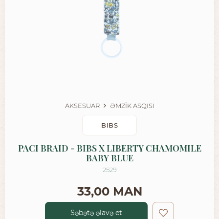
AKSESUAR
ƏMZİK ASQISI
BIBS
PACI BRAID - BIBS X LIBERTY CHAMOMILE
BABY BLUE
2529
33,00 MAN
Səbətə əlavə et