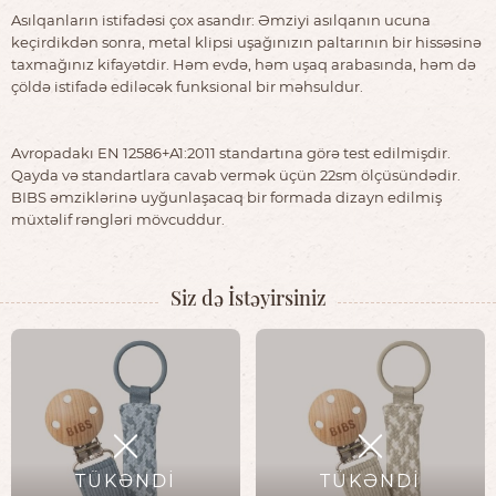
Asılqanların istifadəsi çox asandır: Əmziyi asılqanın ucuna
keçirdikdən sonra, metal klipsi uşağınızın paltarının bir hissəsinə
taxmağınız kifayətdir. Həm evdə, həm uşaq arabasında, həm də
çöldə istifadə ediləcək funksional bir məhsuldur.
Avropadakı EN 12586+A1:2011 standartına görə test edilmişdir.
Qayda və standartlara cavab vermək üçün 22sm ölçüsündədir.
BIBS əmziklərinə uyğunlaşacaq bir formada dizayn edilmiş
müxtəlif rəngləri mövcuddur.
Siz də İstəyirsiniz
TÜKƏNDİ
TÜKƏNDİ