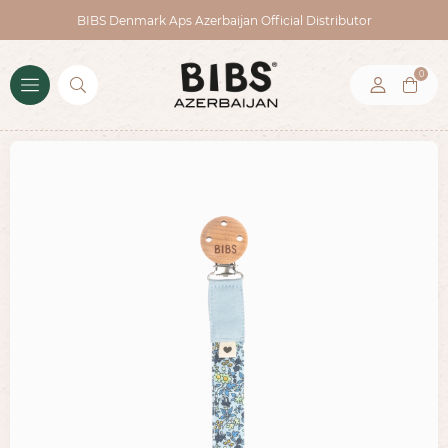
BIBS Denmark Aps Azerbaijan Official Distributor
0