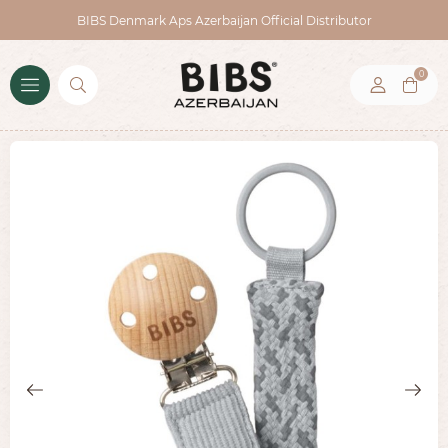
BIBS Denmark Aps Azerbaijan Official Distributor
0