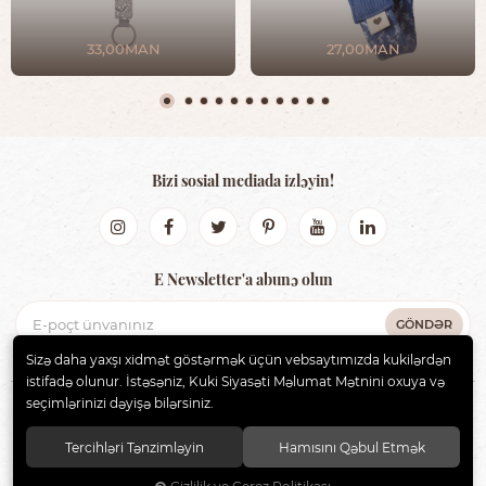
33,00MAN
27,00MAN
Bizi sosial mediada izləyin!
E Newsletter'a abunə olun
GÖNDƏR
Sizə daha yaxşı xidmət göstərmək üçün vebsaytımızda kukilərdən
istifadə olunur. İstəsəniz, Kuki Siyasəti Məlumat Mətnini oxuya və
seçimlərinizi dəyişə bilərsiniz.
BIBS AZERBAIJAN
. Bütün hüquqlar qorunur.
Tercihləri Tənzimləyin
Hamısını Qəbul Etmək