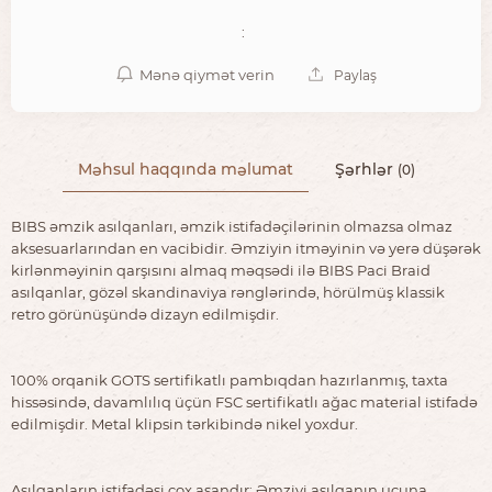
:
Mənə qiymət verin
Paylaş
Məhsul haqqında məlumat
Şərhlər
(0)
BIBS əmzik asılqanları, əmzik istifadəçilərinin olmazsa olmaz
aksesuarlarından en vacibidir. Əmziyin itməyinin və yerə düşərək
kirlənməyinin qarşısını almaq məqsədi ilə BIBS Paci Braid
asılqanlar, gözəl skandinaviya rənglərində, hörülmüş klassik
retro görünüşündə dizayn edilmişdir.
100% orqanik GOTS sertifikatlı pambıqdan hazırlanmış, taxta
hissəsində, davamlılıq üçün FSC sertifikatlı ağac material istifadə
edilmişdir. Metal klipsin tərkibində nikel yoxdur.
Asılqanların istifadəsi çox asandır: Əmziyi asılqanın ucuna