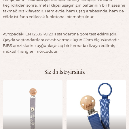
keçirdikdən sonra, metal klipsi uşağınızın paltarının bir hissəsinə
taxmağınız kifayətdir. Həm evdə, həm uşaq arabasında, həm də
çöldə istifadə ediləcək funksional bir məhsuldur.
Avropadakı EN 12586+A1:2011 standartına görə test edilmişdir.
Qayda və standartlara cavab vermək üçün 22sm ölçüsündədir.
BIBS əmziklərinə uyğunlaşacaq bir formada dizayn edilmiş
müxtəlif rəngləri mövcuddur.
Siz də İstəyirsiniz