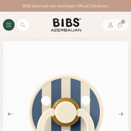
BIBS Denmark Aps Azerbaijan Official Distributor
0