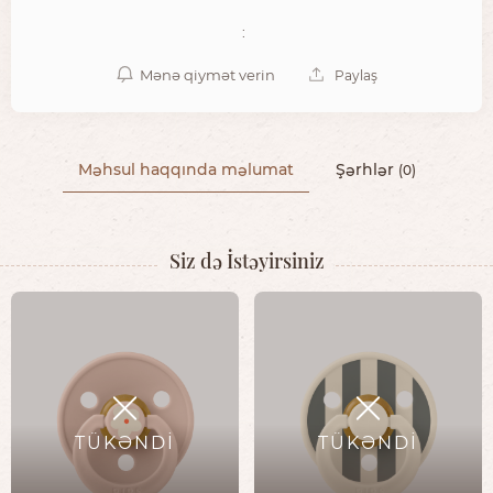
:
Mənə qiymət verin
Paylaş
Məhsul haqqında məlumat
Şərhlər
(0)
Siz də İstəyirsiniz
TÜKƏNDİ
TÜKƏNDİ