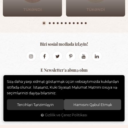
TÜKƏNDİ
TÜKƏNDİ
Bizi sosial mediada izləyin!
E Newsletter'a abunə olun
Sizə daha yaxşı xidmət göstərmək üçün vebsaytımızda kukilərdən
GÖNDƏR
istifadə olunur. İstəsəniz, Kuki Siyasəti Məlumat Mətnini oxuya və
seçimlərinizi dəyişə bilərsiniz.
Tercihləri Tənzimləyin
Hamısını Qəbul Etmək
BIBS AZERBAIJAN
. Bütün hüquqlar qorunur.
Gizlilik ve Çerez Politikası