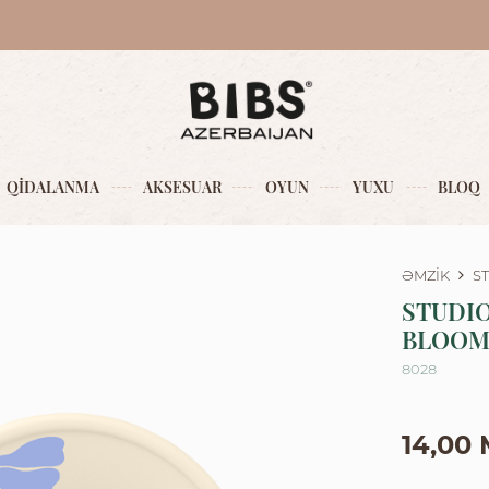
QİDALANMA
AKSESUAR
OYUN
YUXU
BLOQ
ƏMZİK
S
STUDI
BLOOM 
8028
14,00