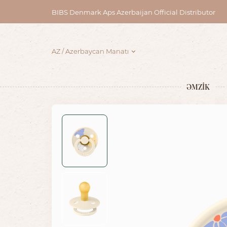
BIBS Denmark Aps Azerbaijan Official Distributor
AZ
Azerbaycan Manatı
ƏMZİK