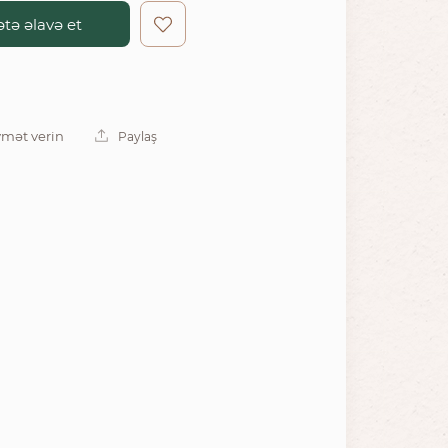
tə əlavə et
mət verin
Paylaş