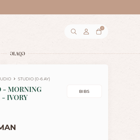
0
ƏLAQƏ
TUDIO
STUDIO (0-6 AY)
O - MORNING
BIBS
- IVORY
 MAN