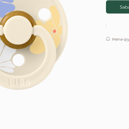
Səbə
:
Mənə qiy