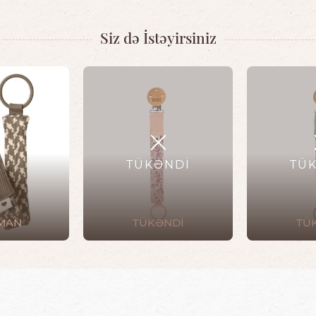
Siz də İstəyirsiniz
TÜKƏNDİ
TÜ
0MAN
TÜKƏNDİ
TÜ