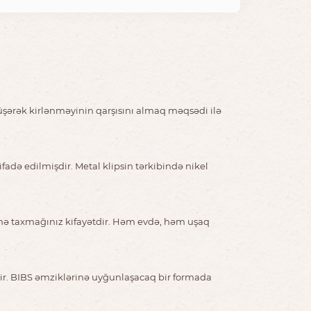
düşərək kirlənməyinin qarşısını almaq məqsədi ilə
fadə edilmişdir. Metal klipsin tərkibində nikel
əsinə taxmağınız kifayətdir. Həm evdə, həm uşaq
ir. BIBS əmziklərinə uyğunlaşacaq bir formada