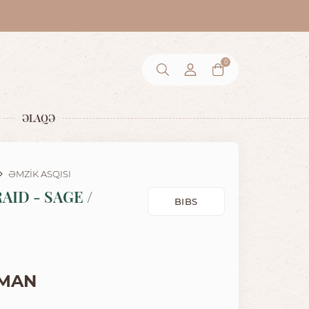
0
ƏLAQƏ
ƏMZİK ASQISI
AID - SAGE /
BIBS
 MAN