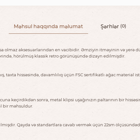
Məhsul haqqında məlumat
Şərhlər
(0)
zsa olmaz aksesuarlarından en vacibidir. Əmziyin itməyinin və yerə 
ərində, hörülmüş klassik retro görünüşündə dizayn edilmişdir.
 taxta hissəsində, davamlılıq üçün FSC sertifikatlı ağac material isti
 ucuna keçirdikdən sonra, metal klipsi uşağınızın paltarının bir hiss
al bir məhsuldur.
dilmişdir. Qayda və standartlara cavab vermək üçün 22sm ölçüsündəd