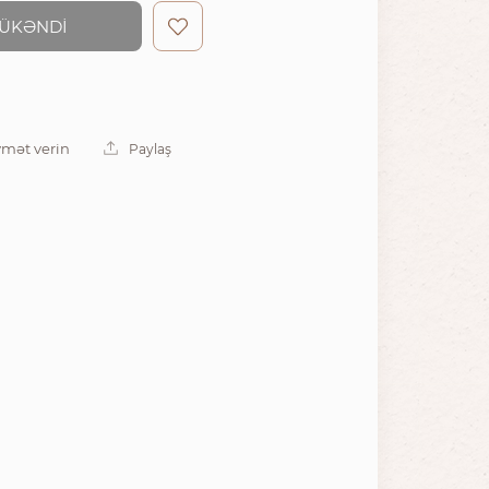
ÜKƏNDİ
mət verin
Paylaş