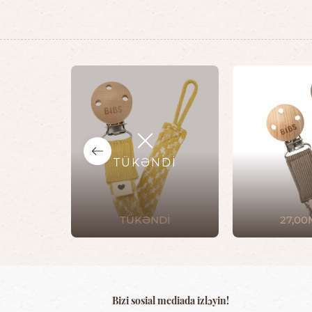
TÜKƏNDİ
TÜKƏNDİ
27,0
Bizi sosial mediada izləyin!