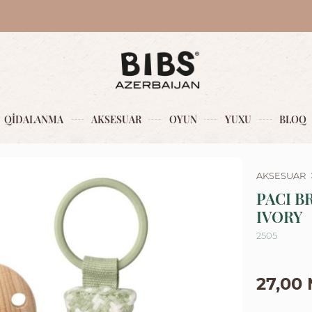
QİDALANMA
AKSESUAR
OYUN
YUXU
BLOQ
AKSESUAR
PACI BR
IVORY
2505
27,00