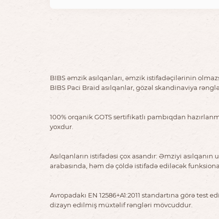
BIBS əmzik asılqanları, əmzik istifadəçilərinin olma
BIBS Paci Braid asılqanlar, gözəl skandinaviya rəngl
100% orqanik GOTS sertifikatlı pambıqdan hazırlanmış,
yoxdur.
Asılqanların istifadəsi çox asandır: Əmziyi asılqanın
arabasında, həm də çöldə istifadə ediləcək funksion
Avropadakı EN 12586+A1:2011 standartına görə test e
dizayn edilmiş müxtəlif rəngləri mövcuddur.