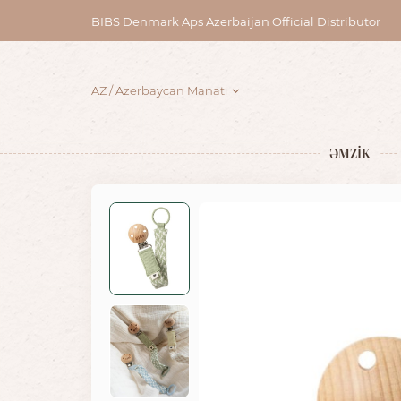
BIBS Denmark Aps Azerbaijan Official Distributor
AZ
Azerbaycan Manatı
ƏMZİK