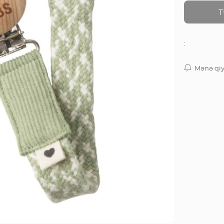
T
:
Mənə qiy