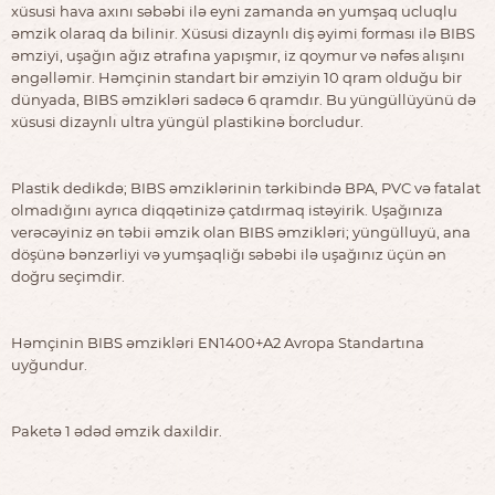
xüsusi hava axını səbəbi ilə eyni zamanda ən yumşaq ucluqlu
əmzik olaraq da bilinir. Xüsusi dizaynlı diş əyimi forması ilə BIBS
əmziyi, uşağın ağız ətrafına yapışmır, iz qoymur və nəfəs alışını
əngəlləmir. Həmçinin standart bir əmziyin 10 qram olduğu bir
dünyada, BIBS əmzikləri sadəcə 6 qramdır. Bu yüngüllüyünü də
xüsusi dizaynlı ultra yüngül plastikinə borcludur.
Plastik dedikdə; BIBS əmziklərinin tərkibində BPA, PVC və fatalat
olmadığını ayrıca diqqətinizə çatdırmaq istəyirik. Uşağınıza
verəcəyiniz ən təbii əmzik olan BIBS əmzikləri; yüngülluyü, ana
döşünə bənzərliyi və yumşaqliğı səbəbi ilə uşağınız üçün ən
doğru seçimdir.
Həmçinin BIBS əmzikləri EN1400+A2 Avropa Standartına
uyğundur.
Paketə 1 ədəd əmzik daxildir.