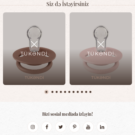
Siz də İstəyirsiniz
TÜKƏNDİ
TÜKƏNDİ
TÜKƏNDİ
TÜKƏNDİ
Bizi sosial mediada izləyin!