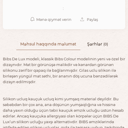
:
Mənə qiymət verin
Paylaş
Məhsul haqqında məlumat
Şərhlər
(0)
Bibs De Lux modeli, klassik Bibs Colour modelinin yeni və özel bir
dizaynıdır. Mat bir görünüşə malikdir və kənardan görünən
silikonu zərif bir qapaq ilə bağlanmışdır. Gilas uclu silikon ilə
birləşən yüngül mat səthi, bir ananın döş ucuna bənzədilərək
dizayn edilmişdir.
Silikon ucluq kauçuk ucluq kimi yumşaq material deyildir. Bu
səbəbdən bir çox ana, ana döşünün yumşaqlığına və hissinə
daha yaxın olduğu üçün təbii kauçuk əmzik ucluğu üstün hesab
edirlər. Ancaq kauçuka allergiyasi olan körpələr üçün BIBS De
Lux’un silikon ucluğu yaxşı alternativdir. BIBS əmziklərində
istifadə edilən silikon ucluqlar, qida ilə təmasa uyğun, tərkibində