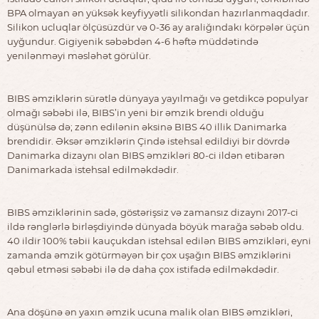
BPA olmayan ən yüksək keyfiyyətli silikondan hazırlanmaqdadır.
Silikon ucluqlar ölçüsüzdür və 0-36 ay araliğındakı körpələr üçün
uyğundur. Gigiyenik səbəbdən 4-6 həftə müddətində
yenilənməyi məsləhət görülür.
BIBS əmziklərin sürətlə dünyaya yayılmağı və getdikcə populyar
olmağı səbəbi ilə, BIBS’in yeni bir əmzik brendi olduğu
düşünülsə də; zənn edilənin əksinə BIBS 40 illik Danimarka
brendidir. Əksər əmziklərin Çində istehsal edildiyi bir dövrdə
Danimarka dizaynı olan BIBS əmzikləri 80-ci ildən etibarən
Danimarkada istehsal edilməkdədir.
BIBS əmziklərinin sadə, göstərişsiz və zamansız dizaynı 2017-ci
ildə rənglərlə birləşdiyində dünyada böyük marağa səbəb oldu.
40 ildir 100% təbii kauçukdan istehsal edilən BIBS əmzikləri, eyni
zamanda əmzik götürməyən bir çox uşağın BIBS əmziklərini
qəbul etməsi səbəbi ilə də daha çox istifadə edilməkdədir.
Ana döşünə ən yaxın əmzik ucuna malik olan BIBS əmzikləri,