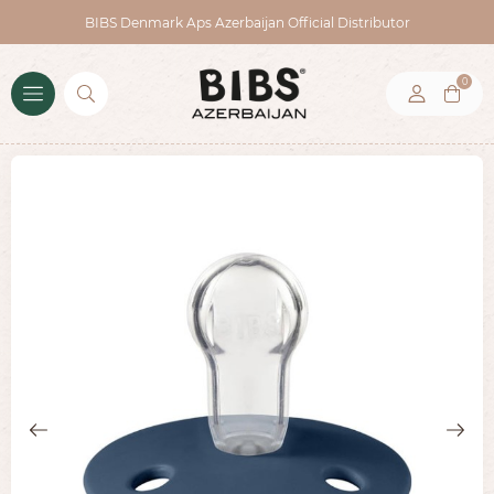
BIBS Denmark Aps Azerbaijan Official Distributor
0