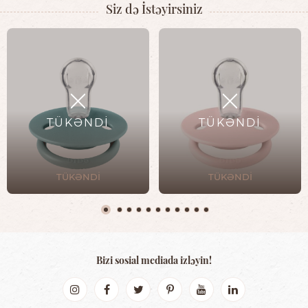
Siz də İstəyirsiniz
TÜKƏNDİ
TÜKƏNDİ
TÜKƏNDİ
TÜKƏNDİ
Bizi sosial mediada izləyin!