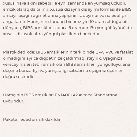
xüsusi hava axını səbəbi ilə eyni zamanda ən yumşaq ucluqlu
əmzik olaraq da bilinir. Xüsusi dizaynlı diş əyimi forması ilə BIBS
əmziyi, uşağın ağız ətrafına yapışmır, iz qoymur və nəfəs alışını
əngəlləmir. Həmçinin standart bir əmziyin 10 qram olduğu bir
dünyada, BIBS əmzikləri sadəcə 6 qramdır. Bu yüngüllüyünü də
xüsusi dizaynlı ultra yüngül plastikinə borcludur.
Plastik dedikdə; BIBS əmziklərinin tərkibində BPA, PVC və fatalat
olmadığını ayrıca diqqətinizə çatdırmaq istəyirik. Uşağınıza
verəcəyiniz ən təbii əmzik olan BIBS əmzikləri; yüngülluyü, ana
döşünə bənzərliyi və yumşaqliğı səbəbi ilə uşağınız üçün ən
doğru seçimdir.
Həmçinin BIBS əmzikləri EN1400+A2 Avropa Standartına
uyğundur.
Paketə 1 ədəd əmzik daxildir.