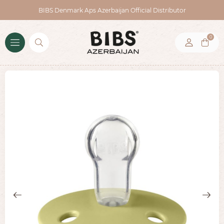
BIBS Denmark Aps Azerbaijan Official Distributor
0