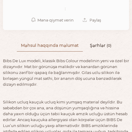
:
Mənə qiymət verin
Paylaş
Məhsul haqqında məlumat
Şərhlər
(0)
Bibs De Lux modeli, klassik Bibs Colour modelinin yeni və özel bir
dizaynıdır. Mat bir görünüşə malikdir və kənardan görünən
silikonu zərif bir qapaq ilə bağlanmışdır. Gilas uclu silikon ilə
birləşən yüngül mat səthi, bir ananın döş ucuna bənzədilərək
dizayn edilmişdir.
Silikon ucluq kauçuk ucluq kimi yumşaq material deyildir. Bu
səbəbdən bir çox ana, ana döşünün yumşaqlığına və hissinə
daha yaxın olduğu üçün təbii kauçuk əmzik ucluğu üstün hesab
edirlər. Ancaq kauçuka allergiyasi olan körpələr üçün BIBS De
Lux’un silikon ucluğu yaxşı alternativdir. BIBS əmziklərində
istifadə edilən silikon ucluqlar, qida ilə təmasa uyğun, tərkibində