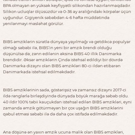
BPA olmayan ən yüksək keyfiyyətli silikondan hazırlanmaqdadır.
Silikon ucluqlar ölçüsüzdür və 0-36 ay araliğındakı körpələr üçün
uyğundur. Gigiyenik səbəbdən 4-6 həftə müddətində
yenilənməyi məsləhət görülür.
BIBS əmziklərin sürətlə dünyaya yayılmağı və getdikcə populyar
olmağı səbəbi ilə, BIBS’in yeni bir əmzik brendi olduğu
düşünülsə də; zənn edilənin əksinə BIBS 40 illik Danimarka
brendidir. Əksər əmziklərin Çində istehsal edildiyi bir dövrdə
Danimarka dizaynı olan BIBS əmzikləri 80-ci ildən etibarən
Danimarkada istehsal edilməkdədir.
BIBS əmziklərinin sadə, göstərişsiz və zamansız dizaynı 2017-ci
ildə rənglərlə birləşdiyində dünyada böyük marağa səbəb oldu.
40 ildir 100% təbii kauçukdan istehsal edilən BIBS əmzikləri, eyni
zamanda əmzik götürməyən bir çox uşağın BIBS əmziklərini
qəbul etməsi səbəbi ilə də daha çox istifadə edilməkdədir.
Ana döşünə ən yaxın əmzik ucuna malik olan BIBS əmzikləri,