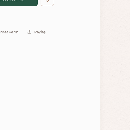
mət verin
Paylaş