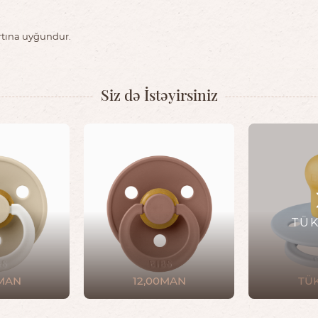
rtına uyğundur.
Siz də İstəyirsiniz
TÜ
0MAN
12,00MAN
TÜ