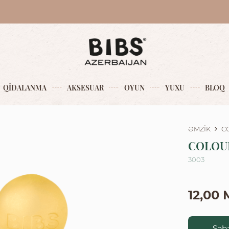
QİDALANMA
AKSESUAR
OYUN
YUXU
BLOQ
ƏMZİK
C
COLOUR
3003
12,00
Səbə