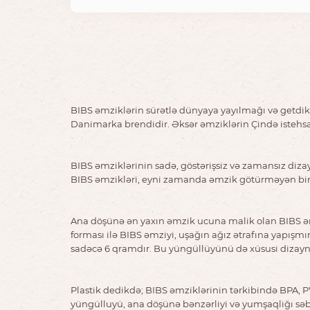
BIBS əmziklərin sürətlə dünyaya yayılmağı və getdikc
Danimarka brendidir. Əksər əmziklərin Çində istehsa
BIBS əmziklərinin sadə, göstərişsiz və zamansız diza
BIBS əmzikləri, eyni zamanda əmzik götürməyən bir ç
Ana döşünə ən yaxın əmzik ucuna malik olan BIBS əmz
forması ilə BIBS əmziyi, uşağın ağız ətrafına yapışm
sadəcə 6 qramdır. Bu yüngüllüyünü də xüsusi dizaynl
Plastik dedikdə; BIBS əmziklərinin tərkibində BPA, PV
yüngülluyü, ana döşünə bənzərliyi və yumşaqliğı səb