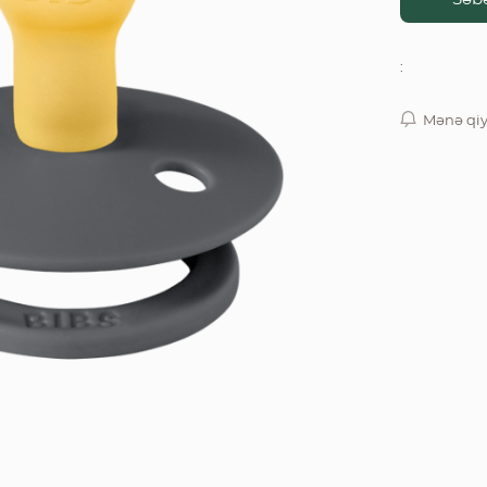
:
Mənə qiy