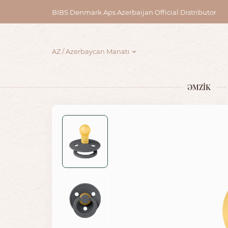
BIBS Denmark Aps Azerbaijan Official Distributor
AZ
Azerbaycan Manatı
ƏMZİK