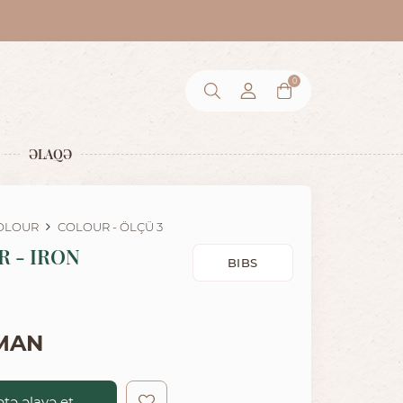
0
ƏLAQƏ
OLOUR
COLOUR - ÖLÇÜ 3
 - IRON
BIBS
 MAN
tə əlavə et