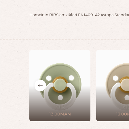
Həmçinin BIBS əmzikləri EN1400+A2 Avropa Standa
13,00MAN
13,0