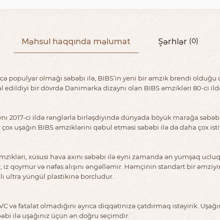
Məhsul haqqında məlumat
Şərhlər
(0)
ə populyar olmağı səbəbi ilə, BIBS’in yeni bir əmzik brendi olduğu 
l edildiyi bir dövrdə Danimarka dizaynı olan BIBS əmzikləri 80-ci i
ynı 2017-ci ildə rənglərlə birləşdiyində dünyada böyük marağa səbəb 
ox uşağın BIBS əmziklərini qəbul etməsi səbəbi ilə də daha çox ist
ikləri, xüsusi hava axını səbəbi ilə eyni zamanda ən yumşaq ucluqlu 
ır, iz qoymur və nəfəs alışını əngəlləmir. Həmçinin standart bir əmzi
ı ultra yüngül plastikinə borcludur.
C və fatalat olmadığını ayrıca diqqətinizə çatdırmaq istəyirik. Uşağı
əbi ilə uşağınız üçün ən doğru seçimdir.