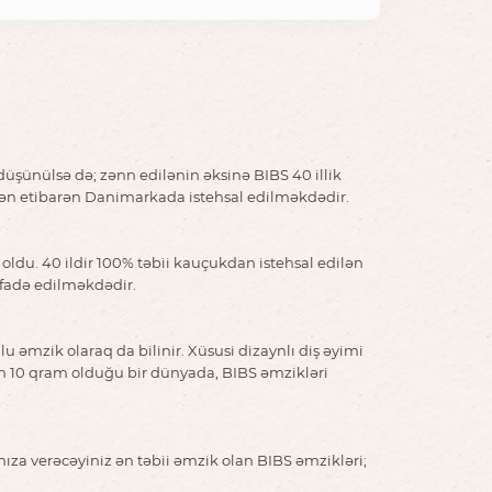
düşünülsə də; zənn edilənin əksinə BIBS 40 illik
ldən etibarən Danimarkada istehsal edilməkdədir.
oldu. 40 ildir 100% təbii kauçukdan istehsal edilən
ifadə edilməkdədir.
əmzik olaraq da bilinir. Xüsusi dizaynlı diş əyimi
yin 10 qram olduğu bir dünyada, BIBS əmzikləri
nıza verəcəyiniz ən təbii əmzik olan BIBS əmzikləri;