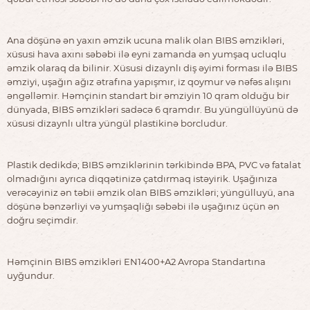
Ana döşünə ən yaxın əmzik ucuna malik olan BIBS əmzikləri,
xüsusi hava axını səbəbi ilə eyni zamanda ən yumşaq ucluqlu
əmzik olaraq da bilinir. Xüsusi dizaynlı diş əyimi forması ilə BIBS
əmziyi, uşağın ağız ətrafına yapışmır, iz qoymur və nəfəs alışını
əngəlləmir. Həmçinin standart bir əmziyin 10 qram olduğu bir
dünyada, BIBS əmzikləri sadəcə 6 qramdır. Bu yüngüllüyünü də
xüsusi dizaynlı ultra yüngül plastikinə borcludur.
Plastik dedikdə; BIBS əmziklərinin tərkibində BPA, PVC və fatalat
olmadığını ayrıca diqqətinizə çatdırmaq istəyirik. Uşağınıza
verəcəyiniz ən təbii əmzik olan BIBS əmzikləri; yüngülluyü, ana
döşünə bənzərliyi və yumşaqliğı səbəbi ilə uşağınız üçün ən
doğru seçimdir.
Həmçinin BIBS əmzikləri EN1400+A2 Avropa Standartına
uyğundur.