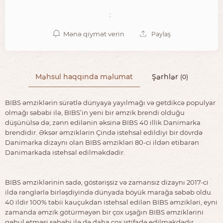
:
Mənə qiymət verin
Paylaş
Məhsul haqqında məlumat
Şərhlər
(0)
BIBS əmziklərin sürətlə dünyaya yayılmağı və getdikcə populyar
olmağı səbəbi ilə, BIBS’in yeni bir əmzik brendi olduğu
düşünülsə də; zənn edilənin əksinə BIBS 40 illik Danimarka
brendidir. Əksər əmziklərin Çində istehsal edildiyi bir dövrdə
Danimarka dizaynı olan BIBS əmzikləri 80-ci ildən etibarən
Danimarkada istehsal edilməkdədir.
BIBS əmziklərinin sadə, göstərişsiz və zamansız dizaynı 2017-ci
ildə rənglərlə birləşdiyində dünyada böyük marağa səbəb oldu.
40 ildir 100% təbii kauçukdan istehsal edilən BIBS əmzikləri, eyni
zamanda əmzik götürməyən bir çox uşağın BIBS əmziklərini
qəbul etməsi səbəbi ilə də daha çox istifadə edilməkdədir.