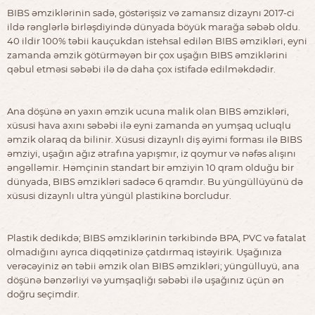
BIBS əmziklərinin sadə, göstərişsiz və zamansız dizaynı 2017-ci
ildə rənglərlə birləşdiyində dünyada böyük marağa səbəb oldu.
40 ildir 100% təbii kauçukdan istehsal edilən BIBS əmzikləri, eyni
zamanda əmzik götürməyən bir çox uşağın BIBS əmziklərini
qəbul etməsi səbəbi ilə də daha çox istifadə edilməkdədir.
Ana döşünə ən yaxın əmzik ucuna malik olan BIBS əmzikləri,
xüsusi hava axını səbəbi ilə eyni zamanda ən yumşaq ucluqlu
əmzik olaraq da bilinir. Xüsusi dizaynlı diş əyimi forması ilə BIBS
əmziyi, uşağın ağız ətrafına yapışmır, iz qoymur və nəfəs alışını
əngəlləmir. Həmçinin standart bir əmziyin 10 qram olduğu bir
dünyada, BIBS əmzikləri sadəcə 6 qramdır. Bu yüngüllüyünü də
xüsusi dizaynlı ultra yüngül plastikinə borcludur.
Plastik dedikdə; BIBS əmziklərinin tərkibində BPA, PVC və fatalat
olmadığını ayrıca diqqətinizə çatdırmaq istəyirik. Uşağınıza
verəcəyiniz ən təbii əmzik olan BIBS əmzikləri; yüngülluyü, ana
döşünə bənzərliyi və yumşaqliğı səbəbi ilə uşağınız üçün ən
doğru seçimdir.