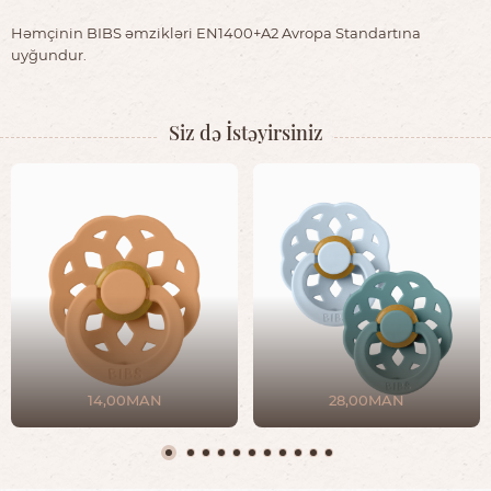
Həmçinin BIBS əmzikləri EN1400+A2 Avropa Standartına
uyğundur.
Siz də İstəyirsiniz
14,00MAN
28,00MAN