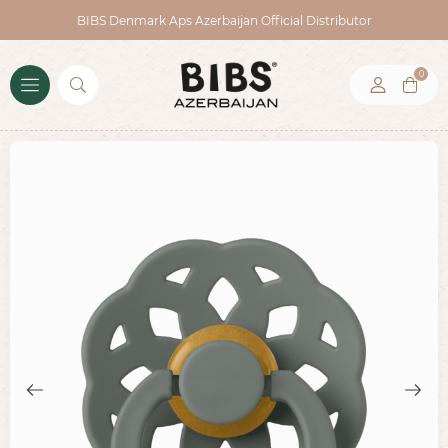
BIBS Denmark Aps Azerbaijan Official Distributor
0