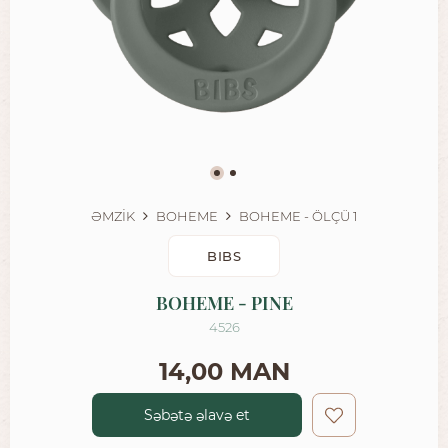
ƏMZİK
BOHEME
BOHEME - ÖLÇÜ 1
BIBS
BOHEME - PINE
4526
14,00 MAN
Səbətə əlavə et