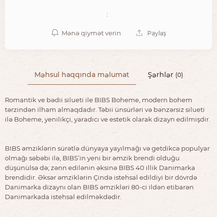
:
Mənə qiymət verin
Paylaş
Məhsul haqqında məlumat
Şərhlər
(0)
Romantik ve bədii silueti ile BIBS Boheme, modern bohem
tərzindən ilham almaqdadır. Təbii ünsürləri və bənzərsiz silueti
ilə Boheme, yenilikçi, yaradıcı ve estetik olarak dizayn edilmişdir.
BIBS əmziklərin sürətlə dünyaya yayılmağı və getdikcə populyar
olmağı səbəbi ilə, BIBS’in yeni bir əmzik brendi olduğu
düşünülsə də; zənn edilənin əksinə BIBS 40 illik Danimarka
brendidir. Əksər əmziklərin Çində istehsal edildiyi bir dövrdə
Danimarka dizaynı olan BIBS əmzikləri 80-ci ildən etibarən
Danimarkada istehsal edilməkdədir.