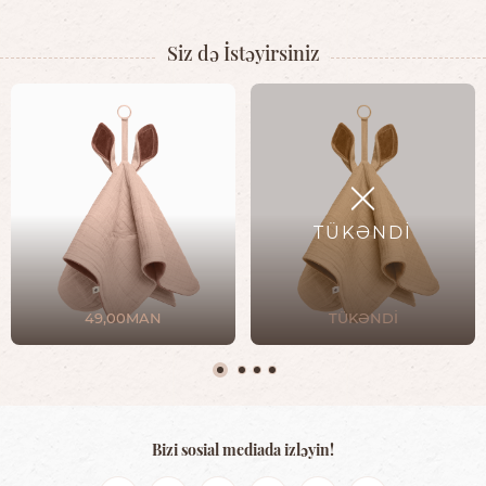
Siz də İstəyirsiniz
TÜKƏNDİ
49,00MAN
TÜKƏNDİ
Bizi sosial mediada izləyin!