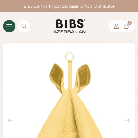
BIBS Denmark Aps Azerbaijan Official Distributor
0