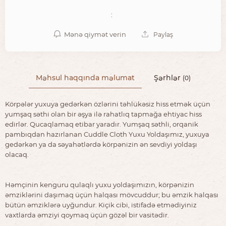
:
Mənə qiymət verin
Paylaş
Məhsul haqqında məlumat
Şərhlər
(0)
Körpələr yuxuya gedərkən özlərini təhlükəsiz hiss etmək üçün
yumşaq səthi olan bir əşya ilə rahatlıq tapmağa ehtiyac hiss
edirlər. Qucaqlamaq etibar yaradır. Yumşaq səthli, orqanik
pambıqdan hazırlanan Cuddle Cloth Yuxu Yoldaşımız, yuxuya
gedərkən ya da səyahətlərdə körpənizin ən sevdiyi yoldaşı
olacaq.
Həmçinin kenguru qulaqlı yuxu yoldaşımızın, körpənizin
əmziklərini daşımaq üçün halqası mövcuddur; bu əmzik halqası
bütün əmziklərə uyğundur. Kiçik cibi, istifadə etmədiyiniz
vaxtlarda əmziyi qoymaq üçün gözəl bir vasitədir.