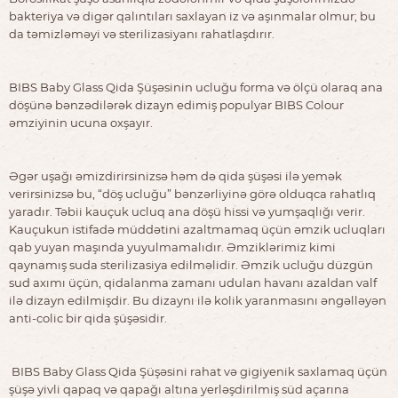
bakteriya və digər qalıntıları saxlayan iz və aşınmalar olmur; bu
da təmizləməyi və sterilizasiyanı rahatlaşdırır.
BIBS Baby Glass Qida Şüşəsinin ucluğu forma və ölçü olaraq ana
döşünə bənzədilərək dizayn edimiş populyar BIBS Colour
əmziyinin ucuna oxşayır.
Əgər uşağı əmizdirirsinizsə həm də qida şüşəsi ilə yemək
verirsinizsə bu, “döş ucluğu” bənzərliyinə görə olduqca rahatlıq
yaradır. Təbii kauçuk ucluq ana döşü hissi və yumşaqlığı verir.
Kauçukun istifadə müddətini azaltmamaq üçün əmzik ucluqları
qab yuyan maşında yuyulmamalıdır. Əmziklərimiz kimi
qaynamış suda sterilizasiya edilməlidir. Əmzik ucluğu düzgün
sud axımı üçün, qidalanma zamanı udulan havanı azaldan valf
ilə dizayn edilmişdir. Bu dizaynı ilə kolik yaranmasını əngəlləyən
anti-colic bir qida şüşəsidir.
BIBS Baby Glass Qida Şüşəsini rahat və gigiyenik saxlamaq üçün
şüşə yivli qapaq və qapağı altına yerləşdirilmiş süd açarına