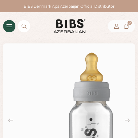
BIBS Denmark Aps Azerbaijan Official Distributor
0