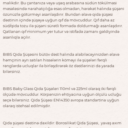
malikdir. Bu çantanıza vəya uşaq arabasına südün tökülməsi
məsələsində narahatçılığa esas olmadan, hərəkət halında şüşəni
özünüzlə götürməyi asanlaşdırır. Bundan əlavə qida şüşəsi
dəstinin içində şüşəyə uyğun qıf da mövcuddur. Qıf daha az
süd/qida tozu ilə şüşəni sürətli formada doldurmağı asanlaşdırır.
Qatlanan qıf minimum yer tutur və istifadə zamanı gəldiyində
asanlıqla açılır.
BIBS Qida Şüşəsini bütöv dəst halında alabiləcəyinizdən əlavə
həmçinin ayrı satılan hissələrin köməyi ilə şüşələri fərqli
rənglərdə ucluqlar ilə birləşdirərək öz dəstlərinizi də yarada
bilərsiniz.
BIBS Baby Glass Qida Şüşələri 110ml və 225ml olaraq iki fərqli
ölçüdə mövcuddur. Körpənizin ehtiyacına uyğun ölçülü ucluğu
seçə bilərsiniz. Qida Şüşəsi EN14350 avropa standartina uyğun
olaraq istehsal edilmişdir.
Qida şüşəsi dəstinə daxildir: Borosilikat Qida Şüşəsi, yavaş axım