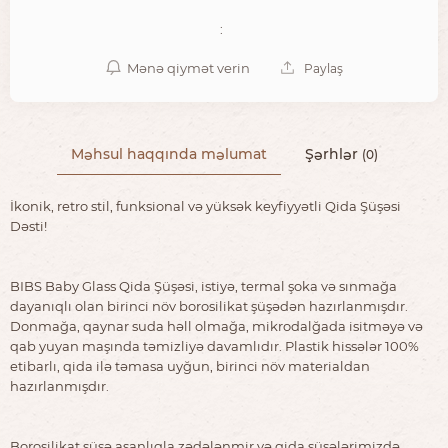
:
Mənə qiymət verin
Paylaş
Məhsul haqqında məlumat
Şərhlər
(0)
İkonik, retro stil, funksional və yüksək keyfiyyətli Qida Şüşəsi
Dəsti!
BIBS Baby Glass Qida Şüşəsi, istiyə, termal şoka və sınmağa
dayanıqlı olan birinci növ borosilikat şüşədən hazırlanmışdır.
Donmağa, qaynar suda həll olmağa, mikrodalğada isitməyə və
qab yuyan maşında təmizliyə davamlıdır. Plastik hissələr 100%
etibarlı, qida ilə təmasa uyğun, birinci növ materialdan
hazırlanmışdır.
Borosilikat şüşə asanlıqla zədələnmir və qida şüşələrimizdə