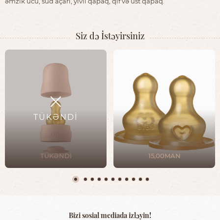
əmzik ucu, süd açarı, yivli qapaq, qıf və üst qapaq.
Siz də İstəyirsiniz
TÜKƏNDİ
TÜKƏNDİ
15,00MAN
Bizi sosial mediada izləyin!