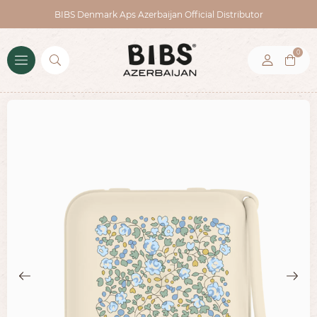
BIBS Denmark Aps Azerbaijan Official Distributor
0