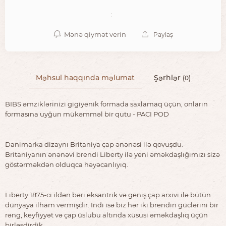
:
Mənə qiymət verin
Paylaş
Məhsul haqqında məlumat
Şərhlər
(0)
BIBS əmziklərinizi gigiyenik formada saxlamaq üçün, onların
formasına uyğun mükəmməl bir qutu - PACI POD
Danimarka dizaynı Britaniya çap ənənəsi ilə qovuşdu.
Britaniyanın ənənəvi brendi Liberty ilə yeni əməkdaşlığımızı sizə
göstərməkdən olduqca həyəcanlıyıq.
Liberty 1875-ci ildən bəri eksantrik və geniş çap arxivi ilə bütün
dünyaya ilham vermişdir. İndi isə biz hər iki brendin güclərini bir
rəng, keyfiyyət və çap üslubu altında xüsusi əməkdaşlıq üçün
birləşdirdik.