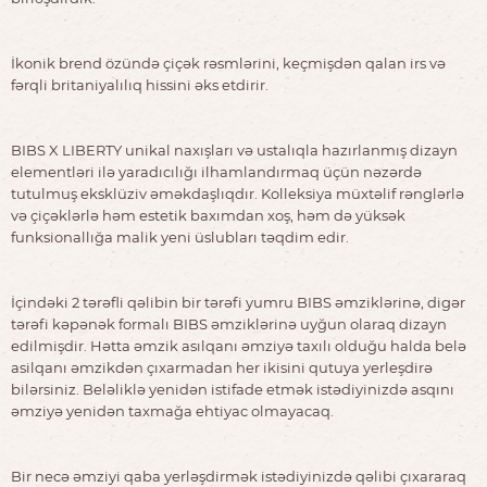
İkonik brend özündə çiçək rəsmlərini, keçmişdən qalan irs və
fərqli britaniyalılıq hissini əks etdirir.
BIBS X LIBERTY unikal naxışları və ustalıqla hazırlanmış dizayn
elementləri ilə yaradıcılığı ilhamlandırmaq üçün nəzərdə
tutulmuş eksklüziv əməkdaşlıqdır. Kolleksiya müxtəlif rənglərlə
və çiçəklərlə həm estetik baxımdan xoş, həm də yüksək
funksionallığa malik yeni üslubları təqdim edir.
İçindəki 2 tərəfli qəlibin bir tərəfi yumru BIBS əmziklərinə, digər
tərəfi kəpənək formalı BIBS əmziklərinə uyğun olaraq dizayn
edilmişdir. Hətta əmzik asılqanı əmziyə taxılı olduğu halda belə
asilqanı əmzikdən çıxarmadan her ikisini qutuya yerleşdirə
bilərsiniz. Beləliklə yenidən istifade etmək istədiyinizdə asqını
əmziyə yenidən taxmağa ehtiyac olmayacaq.
Bir necə əmziyi qaba yerləşdirmək istədiyinizdə qəlibi çıxararaq