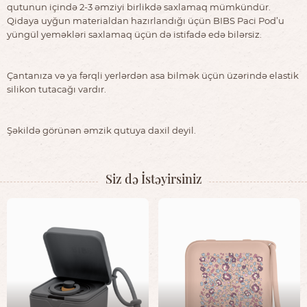
qutunun içində 2-3 əmziyi birlikdə saxlamaq mümkündür.
Qidaya uyğun materialdan hazırlandığı üçün BIBS Paci Pod’u
yüngül yeməkləri saxlamaq üçün də istifadə edə bilərsiz.
Çantanıza və ya fərqli yerlərdən asa bilmək üçün üzərində elastik
silikon tutacağı vardır.
Şəkildə görünən əmzik qutuya daxil deyil.
Siz də İstəyirsiniz