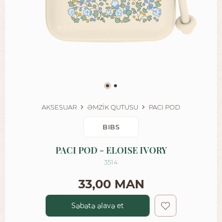
AKSESUAR
ƏMZİK QUTUSU
PACI POD
BIBS
PACI POD - ELOISE IVORY
3514
33,00 MAN
Səbətə əlavə et