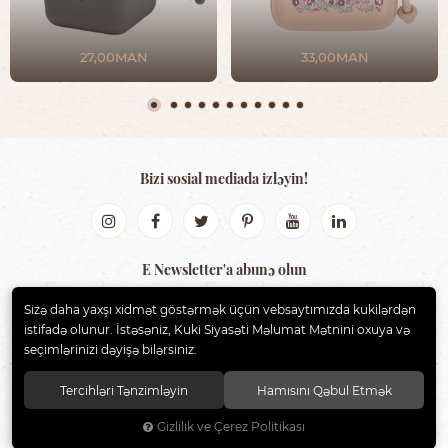
27,00MAN
33,00MAN
Bizi sosial mediada izləyin!
E Newsletter'a abunə olun
Sizə daha yaxşı xidmət göstərmək üçün vebsaytımızda kukilərdən
GÖNDƏR
istifadə olunur. İstəsəniz, Kuki Siyasəti Məlumat Mətnini oxuya və
seçimlərinizi dəyişə bilərsiniz.
Tercihləri Tənzimləyin
Hamısını Qəbul Etmək
BIBS AZERBAIJAN
. Bütün hüquqlar qorunur.
Gizlilik ve Çerez Politikası