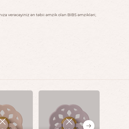
nıza verəcəyiniz ən təbii əmzik olan BIBS əmzikləri;