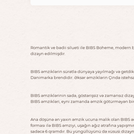
Romantik ve bədii silueti ile BIBS Boheme, modern bo
dizayn edilmişdir.
BIBS əmziklərin sürətlə dünyaya yayılmağı və getdikc
Danimarka brendidir. Əksər əmziklərin Çində istehsa
BIBS əmziklərinin sadə, göstərişsiz və zamansız diza
BIBS əmzikləri, eyni zamanda əmzik götürməyən bir ç
Ana döşünə ən yaxın əmzik ucuna malik olan BIBS əmz
forması ilə BIBS əmziyi, uşağın ağız ətrafına yapışm
sadəcə 6 qramdır. Bu yüngüllüyünü də xüsusi dizaynl