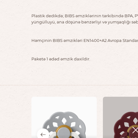
Plastik dedikdə; BIBS əmziklərinin tərkibində BPA, PV
yüngülluyü, ana döşünə bənzərliyi və yumşaqliğı səb
Həmçinin BIBS əmzikləri EN1400+A2 Avropa Standa
Paketə 1 ədəd əmzik daxildir.