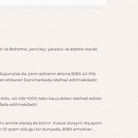
ilə Boheme, yenilikçi, yaradıcı ve estetik olarak
düşünülsə də; zənn edilənin əksinə BIBS 40 illik
ldən etibarən Danimarkada istehsal edilməkdədir.
oldu. 40 ildir 100% təbii kauçukdan istehsal edilən
ifadə edilməkdədir.
əmzik olaraq da bilinir. Xüsusi dizaynlı diş əyimi
yin 10 qram olduğu bir dünyada, BIBS əmzikləri