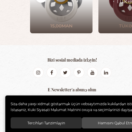
TÜKƏ
15,00MAN
TÜKƏ
Bizi sosial mediada izləyin!
E Newsletter'a abunə olun
GÖNDƏR
Sizə daha yaxşı xidmət göstərmək üçün vebsaytımızda kukilərdən isti
İstəsəniz, Kuki Siyasəti Məlumat Mətnini oxuya və seçimlərinizi dəyişə 
Tercihləri Tənzimləyin
Hamısını Qəbul Et
BIBS AZERBAIJAN
. Bütün hüquqlar qorunur.