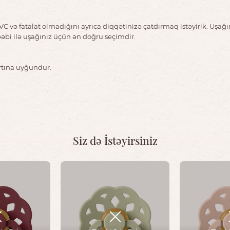
C və fatalat olmadığını ayrıca diqqətinizə çatdırmaq istəyirik. Uşağı
əbi ilə uşağınız üçün ən doğru seçimdir.
rtına uyğundur.
Siz də İstəyirsiniz