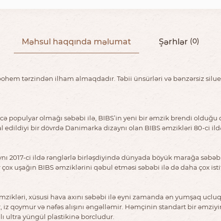
Məhsul haqqında məlumat
Şərhlər
(0)
hem tərzindən ilham almaqdadır. Təbii ünsürləri və bənzərsiz silueti 
ə populyar olmağı səbəbi ilə, BIBS’in yeni bir əmzik brendi olduğu 
l edildiyi bir dövrdə Danimarka dizaynı olan BIBS əmzikləri 80-ci i
ynı 2017-ci ildə rənglərlə birləşdiyində dünyada böyük marağa səbəb 
ox uşağın BIBS əmziklərini qəbul etməsi səbəbi ilə də daha çox ist
ikləri, xüsusi hava axını səbəbi ilə eyni zamanda ən yumşaq ucluqlu 
ır, iz qoymur və nəfəs alışını əngəlləmir. Həmçinin standart bir əmzi
ı ultra yüngül plastikinə borcludur.