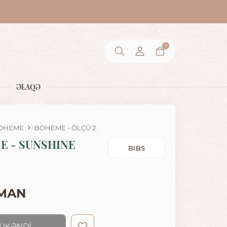
0
ƏLAQƏ
OHEME
BOHEME - ÖLÇÜ 2
E - SUNSHINE
BIBS
 MAN
ÜKƏNDİ