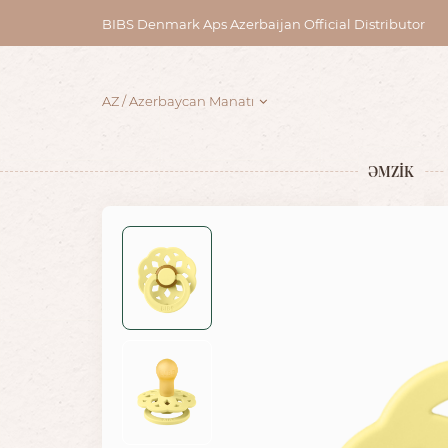
BIBS Denmark Aps Azerbaijan Official Distributor
AZ
Azerbaycan Manatı
ƏMZİK