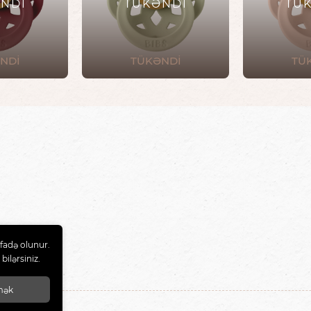
NDİ
TÜKƏNDİ
TÜ
NDİ
TÜKƏNDİ
TÜ
fadə olunur.
bilərsiniz.
mək