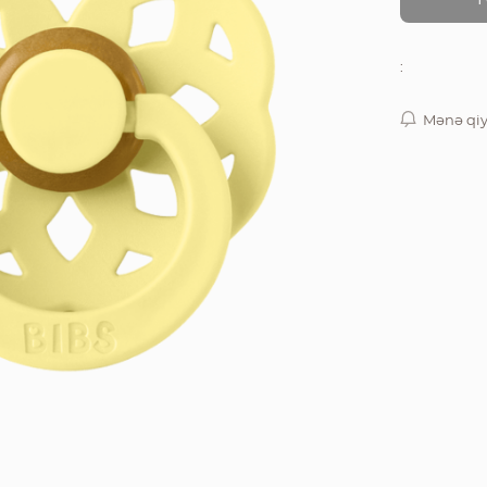
:
Mənə qiy