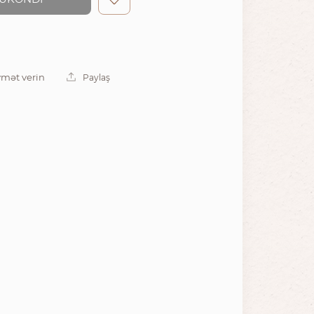
mət verin
Paylaş