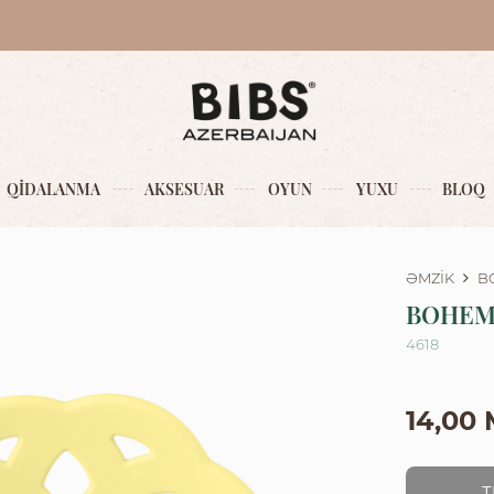
QİDALANMA
AKSESUAR
OYUN
YUXU
BLOQ
ƏMZİK
B
BOHEM
4618
14,00
T