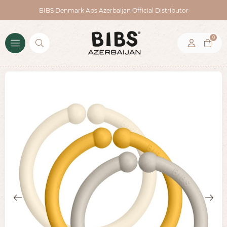
BIBS Denmark Aps Azerbaijan Official Distributor
0