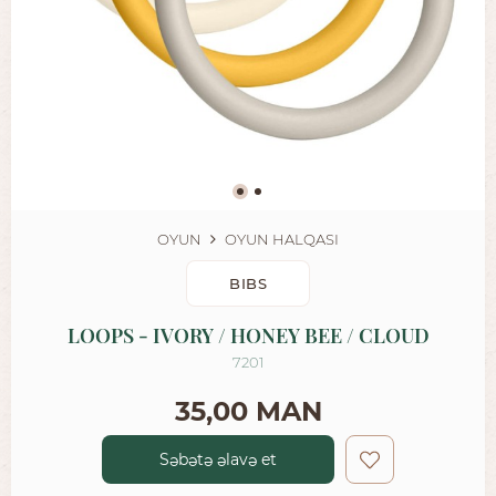
OYUN
OYUN HALQASI
BIBS
LOOPS - IVORY / HONEY BEE / CLOUD
7201
35,00 MAN
Səbətə əlavə et