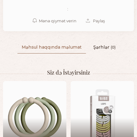
:
Mənə qiymət verin
Paylaş
Məhsul haqqında məlumat
Şərhlər
(0)
Siz də İstəyirsiniz