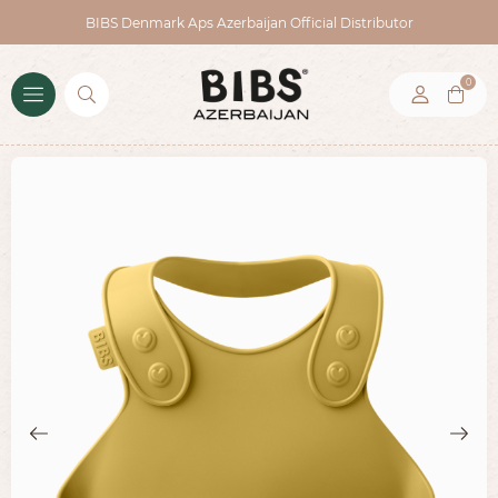
BIBS Denmark Aps Azerbaijan Official Distributor
0