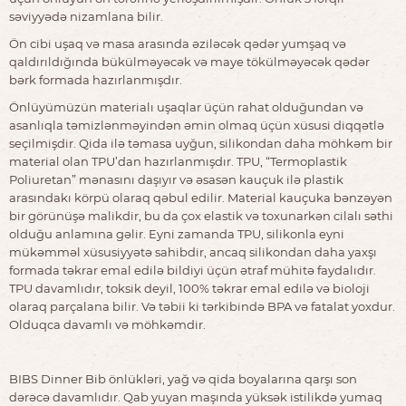
səviyyədə nizamlana bilir.
Ön cibi uşaq və masa arasında əziləcək qədər yumşaq və
qaldırıldığında bükülməyəcək və maye tökülməyəcək qədər
bərk formada hazırlanmışdır.
Önlüyümüzün materialı uşaqlar üçün rahat olduğundan və
asanlıqla təmizlənməyindən əmin olmaq üçün xüsusi diqqətlə
seçilmişdir. Qida ilə təmasa uyğun, silikondan daha möhkəm bir
material olan TPU’dan hazırlanmışdır. TPU, “Termoplastik
Poliuretan” mənasını daşıyır və əsasən kauçuk ilə plastik
arasındakı körpü olaraq qəbul edilir. Material kauçuka bənzəyən
bir görünüşə malikdir, bu da çox elastik və toxunarkən cilalı səthi
olduğu anlamına gəlir. Eyni zamanda TPU, silikonla eyni
mükəmməl xüsusiyyətə sahibdir, ancaq silikondan daha yaxşı
formada təkrar emal edilə bildiyi üçün ətraf mühitə faydalıdır.
TPU davamlıdır, toksik deyil, 100% təkrar emal edilə və bioloji
olaraq parçalana bilir. Və təbii ki tərkibində BPA və fatalat yoxdur.
Olduqca davamlı və möhkəmdir.
BIBS Dinner Bib önlükləri, yağ və qida boyalarına qarşı son
dərəcə davamlıdır. Qab yuyan maşında yüksək istilikdə yumaq