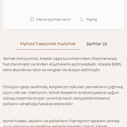
:
Mənə qiymət verin
Paylaş
Məhsul haqqında məlumat
Şərhlər
(0)
Yemək önlüyümüz, klassik uşaq tulumlarından ilhamlanaraq
hazırlanmışdır və öndən düymələrlə açılmaqdadır. Klassik BIBS,
retro skandinav tərzi və rəngləri ilə dizayn edilmişdir.
Önlüyün qarşı tərəfində, körpənizin tökülən yeməklərini yığmaq
üçün cibi var. Həmçinin, önlük körpənin anatomiyasına uyğun
olaraq nizamlanmışdır və önlük taxılı vəziyyətdə körpəniz
qollarını rahatlıqla hərəkət etdirə bilir.
Açma hissəsi, saçların və paltarların ilişməyinin qarşısını almaq
üçün önlüyün ön tərəfinə yerləşdirilmişdir. Önlük 3 fərqli