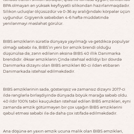
BPA olmayan ən yüksək keyfiyyətli silikondan hazırlanmaqdadır.
Silikon ucluqlar ölçüsüzdür və 0-36 ay araliğındakı körpələr üçün
uyğundur. Gigiyenik səbəbdən 4-6 həftə müddətində
yenilənməyi məsləhət görülür.
BIBS əmziklərin sürətlə dünyaya yayılmağı və getdikcə populyar
olmağı səbəbi ilə, BIBS’in yeni bir əmzik brendi olduğu
düşünülsə də; zənn edilənin əksinə BIBS 40 illik Danimarka
brendidir. Əksər əmziklərin Çində istehsal edildiyi bir dövrdə
Danimarka dizaynı olan BIBS əmzikləri 80-ci ildən etibarən
Danimarkada istehsal edilməkdədir.
BIBS əmziklərinin sadə, göstərişsiz və zamansız dizaynı 2017-ci
ildə rənglərlə birləşdiyində dünyada böyük marağa səbəb oldu.
40 ildir 100% təbii kauçukdan istehsal edilən BIBS əmzikləri, eyni
zamanda əmzik götürməyən bir çox uşağın BIBS əmziklərini
qəbul etməsi səbəbi ilə də daha çox istifadə edilməkdədir.
Ana döşünə ən yaxın əmzik ucuna malik olan BIBS əmzikləri,