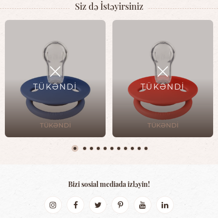
Siz də İstəyirsiniz
TÜKƏNDİ
TÜKƏNDİ
TÜKƏNDİ
TÜKƏNDİ
Bizi sosial mediada izləyin!