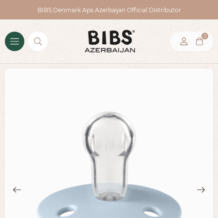
BIBS Denmark Aps Azerbaijan Official Distributor
0