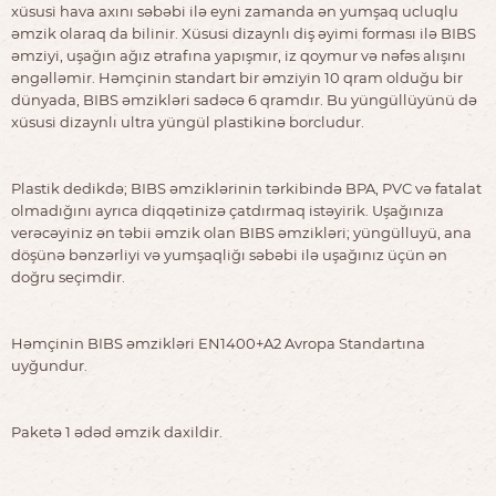
xüsusi hava axını səbəbi ilə eyni zamanda ən yumşaq ucluqlu
əmzik olaraq da bilinir. Xüsusi dizaynlı diş əyimi forması ilə BIBS
əmziyi, uşağın ağız ətrafına yapışmır, iz qoymur və nəfəs alışını
əngəlləmir. Həmçinin standart bir əmziyin 10 qram olduğu bir
dünyada, BIBS əmzikləri sadəcə 6 qramdır. Bu yüngüllüyünü də
xüsusi dizaynlı ultra yüngül plastikinə borcludur.
Plastik dedikdə; BIBS əmziklərinin tərkibində BPA, PVC və fatalat
olmadığını ayrıca diqqətinizə çatdırmaq istəyirik. Uşağınıza
verəcəyiniz ən təbii əmzik olan BIBS əmzikləri; yüngülluyü, ana
döşünə bənzərliyi və yumşaqliğı səbəbi ilə uşağınız üçün ən
doğru seçimdir.
Həmçinin BIBS əmzikləri EN1400+A2 Avropa Standartına
uyğundur.
Paketə 1 ədəd əmzik daxildir.