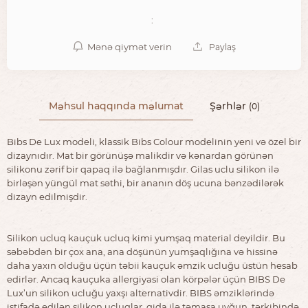
:
Mənə qiymət verin
Paylaş
Məhsul haqqında məlumat
Şərhlər
(0)
Bibs De Lux modeli, klassik Bibs Colour modelinin yeni və özel bir
dizaynıdır. Mat bir görünüşə malikdir və kənardan görünən
silikonu zərif bir qapaq ilə bağlanmışdır. Gilas uclu silikon ilə
birləşən yüngül mat səthi, bir ananın döş ucuna bənzədilərək
dizayn edilmişdir.
Silikon ucluq kauçuk ucluq kimi yumşaq material deyildir. Bu
səbəbdən bir çox ana, ana döşünün yumşaqlığına və hissinə
daha yaxın olduğu üçün təbii kauçuk əmzik ucluğu üstün hesab
edirlər. Ancaq kauçuka allergiyasi olan körpələr üçün BIBS De
Lux’un silikon ucluğu yaxşı alternativdir. BIBS əmziklərində
istifadə edilən silikon ucluqlar, qida ilə təmasa uyğun, tərkibində