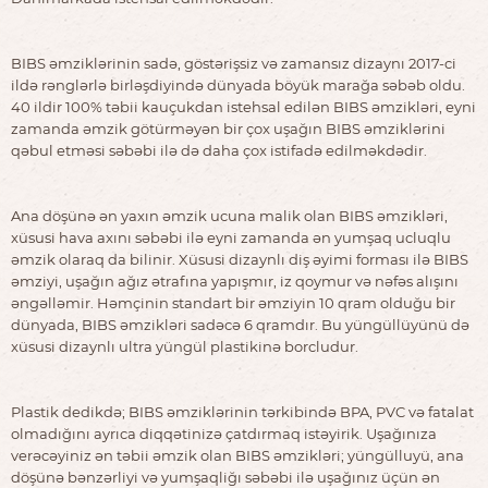
BIBS əmziklərinin sadə, göstərişsiz və zamansız dizaynı 2017-ci
ildə rənglərlə birləşdiyində dünyada böyük marağa səbəb oldu.
40 ildir 100% təbii kauçukdan istehsal edilən BIBS əmzikləri, eyni
zamanda əmzik götürməyən bir çox uşağın BIBS əmziklərini
qəbul etməsi səbəbi ilə də daha çox istifadə edilməkdədir.
Ana döşünə ən yaxın əmzik ucuna malik olan BIBS əmzikləri,
xüsusi hava axını səbəbi ilə eyni zamanda ən yumşaq ucluqlu
əmzik olaraq da bilinir. Xüsusi dizaynlı diş əyimi forması ilə BIBS
əmziyi, uşağın ağız ətrafına yapışmır, iz qoymur və nəfəs alışını
əngəlləmir. Həmçinin standart bir əmziyin 10 qram olduğu bir
dünyada, BIBS əmzikləri sadəcə 6 qramdır. Bu yüngüllüyünü də
xüsusi dizaynlı ultra yüngül plastikinə borcludur.
Plastik dedikdə; BIBS əmziklərinin tərkibində BPA, PVC və fatalat
olmadığını ayrıca diqqətinizə çatdırmaq istəyirik. Uşağınıza
verəcəyiniz ən təbii əmzik olan BIBS əmzikləri; yüngülluyü, ana
döşünə bənzərliyi və yumşaqliğı səbəbi ilə uşağınız üçün ən