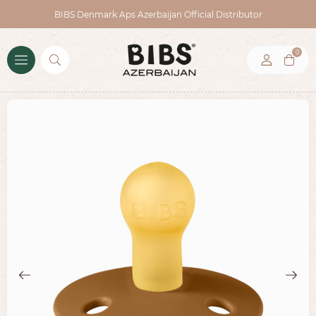
BIBS Denmark Aps Azerbaijan Official Distributor
0