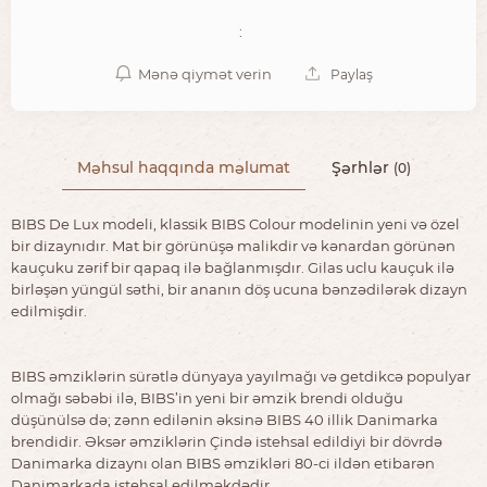
:
Mənə qiymət verin
Paylaş
Məhsul haqqında məlumat
Şərhlər
(0)
BIBS De Lux modeli, klassik BIBS Colour modelinin yeni və özel
bir dizaynıdır. Mat bir görünüşə malikdir və kənardan görünən
kauçuku zərif bir qapaq ilə bağlanmışdır. Gilas uclu kauçuk ilə
birləşən yüngül səthi, bir ananın döş ucuna bənzədilərək dizayn
edilmişdir.
BIBS əmziklərin sürətlə dünyaya yayılmağı və getdikcə populyar
olmağı səbəbi ilə, BIBS’in yeni bir əmzik brendi olduğu
düşünülsə də; zənn edilənin əksinə BIBS 40 illik Danimarka
brendidir. Əksər əmziklərin Çində istehsal edildiyi bir dövrdə
Danimarka dizaynı olan BIBS əmzikləri 80-ci ildən etibarən
Danimarkada istehsal edilməkdədir.