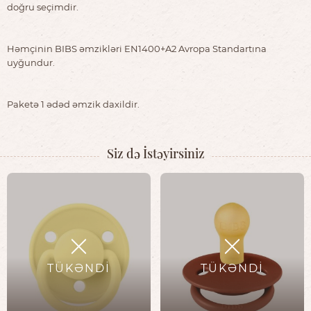
doğru seçimdir.
Həmçinin BIBS əmzikləri EN1400+A2 Avropa Standartına
uyğundur.
Paketə 1 ədəd əmzik daxildir.
Siz də İstəyirsiniz
TÜKƏNDİ
TÜKƏNDİ