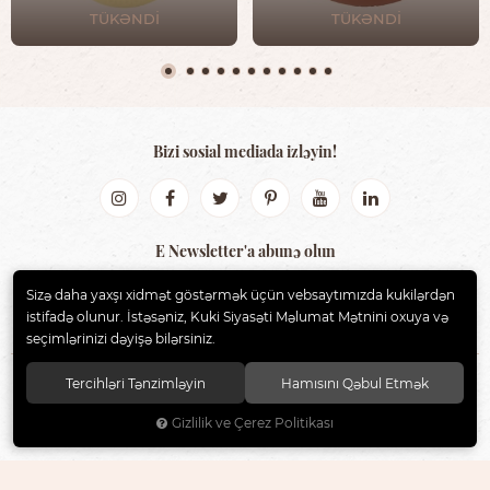
TÜKƏNDİ
TÜKƏNDİ
Bizi sosial mediada izləyin!
E Newsletter'a abunə olun
Sizə daha yaxşı xidmət göstərmək üçün vebsaytımızda kukilərdən
GÖNDƏR
istifadə olunur. İstəsəniz, Kuki Siyasəti Məlumat Mətnini oxuya və
seçimlərinizi dəyişə bilərsiniz.
Tercihləri Tənzimləyin
Hamısını Qəbul Etmək
BIBS AZERBAIJAN
. Bütün hüquqlar qorunur.
Gizlilik ve Çerez Politikası
®
Powered by Hipotenüs
New Generation E-Commerce Systems.