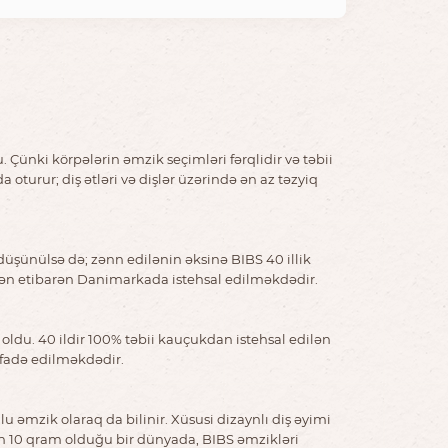
nki körpələrin əmzik seçimləri fərqlidir və təbii
rur; diş ətləri və dişlər üzərində ən az təzyiq
düşünülsə də; zənn edilənin əksinə BIBS 40 illik
ldən etibarən Danimarkada istehsal edilməkdədir.
oldu. 40 ildir 100% təbii kauçukdan istehsal edilən
ifadə edilməkdədir.
əmzik olaraq da bilinir. Xüsusi dizaynlı diş əyimi
yin 10 qram olduğu bir dünyada, BIBS əmzikləri