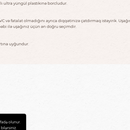
ı ultra yüngül plastikinə borcludur.
C və fatalat olmadığını ayrıca diqqətinizə çatdırmaq istəyirik. Uşağı
əbi ilə uşağınız üçün ən doğru seçimdir.
rtına uyğundur.
fadə olunur.
bilərsiniz.