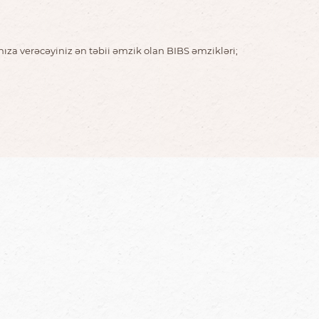
nıza verəcəyiniz ən təbii əmzik olan BIBS əmzikləri;