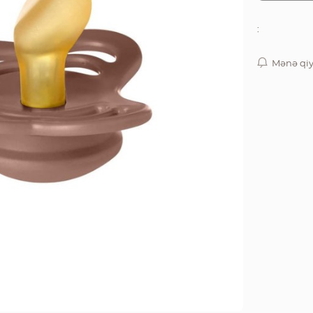
:
Mənə qiy