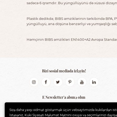
sadəcə 6 qramdır. Bu yüngüllüyünü də xüsusi dizaynl
Plastik dedikdə; BIBS əmziklərinin tərkibində BPA, PV
yüngülluyü, ana döşünə bənzərliyi və yumşaqliğı səb
Həmçinin BIBS əmzikləri EN1400+A2 Avropa Standa
Bizi sosial mediada izləyin!
E Newsletter'a abunə olun
GÖNDƏR
Sizə daha yaxşı xidmət göstərmək üçün vebsaytımızda kukilərdən isti
İstəsəniz, Kuki Siyasəti Məlumat Mətnini oxuya və seçimlərinizi dəyişə 