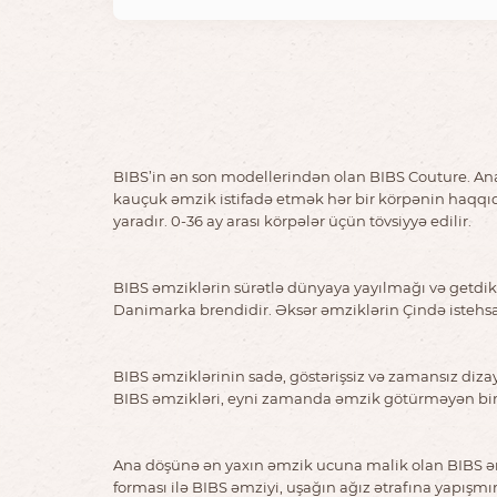
BIBS’in ən son modellerindən olan BIBS Couture. An
kauçuk əmzik istifadə etmək hər bir körpənin haqqı
yaradır. 0-36 ay arası körpələr üçün tövsiyyə edilir.
BIBS əmziklərin sürətlə dünyaya yayılmağı və getdikc
Danimarka brendidir. Əksər əmziklərin Çində istehsa
BIBS əmziklərinin sadə, göstərişsiz və zamansız diza
BIBS əmzikləri, eyni zamanda əmzik götürməyən bir ç
Ana döşünə ən yaxın əmzik ucuna malik olan BIBS əmz
forması ilə BIBS əmziyi, uşağın ağız ətrafına yapışm