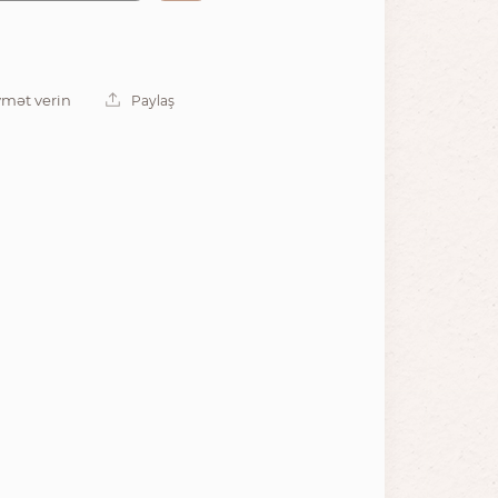
mət verin
Paylaş