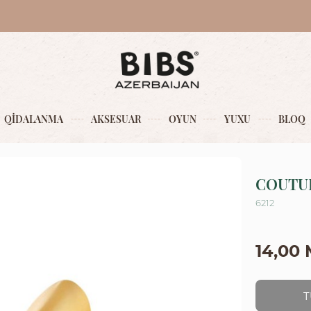
QİDALANMA
AKSESUAR
OYUN
YUXU
BLOQ
COUTU
6212
14,00
T