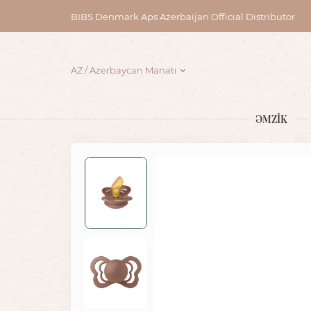
BIBS Denmark Aps Azerbaijan Official Distributor
AZ
Azerbaycan Manatı
ƏMZİK