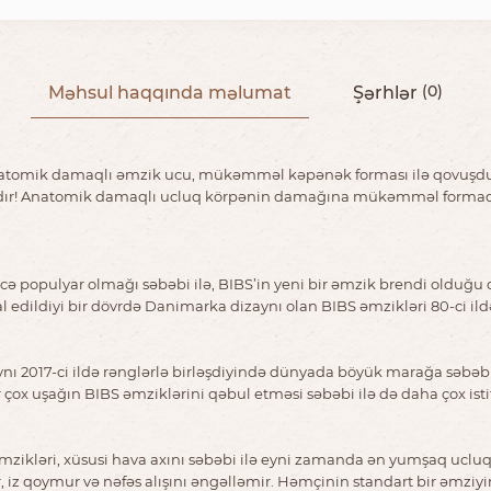
Məhsul haqqında məlumat
Şərhlər
(0)
atomik damaqlı əmzik ucu, mükəmməl kəpənək forması ilə qovuşdu. Çü
dır! Anatomik damaqlı ucluq körpənin damağına mükəmməl formada otu
ə populyar olmağı səbəbi ilə, BIBS’in yeni bir əmzik brendi olduğu 
l edildiyi bir dövrdə Danimarka dizaynı olan BIBS əmzikləri 80-ci i
ynı 2017-ci ildə rənglərlə birləşdiyində dünyada böyük marağa səbəb 
ox uşağın BIBS əmziklərini qəbul etməsi səbəbi ilə də daha çox ist
ikləri, xüsusi hava axını səbəbi ilə eyni zamanda ən yumşaq ucluqlu 
ır, iz qoymur və nəfəs alışını əngəlləmir. Həmçinin standart bir əmzi