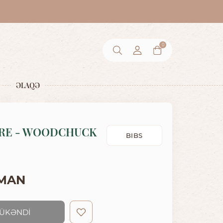
0
ƏLAQƏ
RE - WOODCHUCK
BIBS
 MAN
ÜKƏNDİ