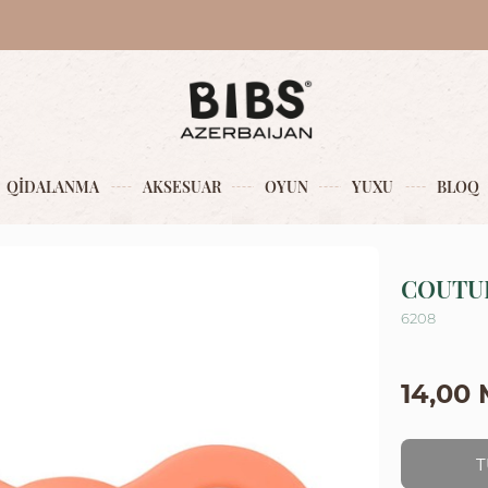
QİDALANMA
AKSESUAR
OYUN
YUXU
BLOQ
COUTUR
6208
14,00
T