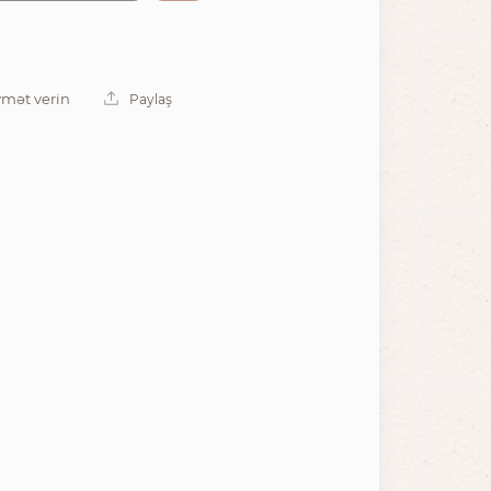
mət verin
Paylaş