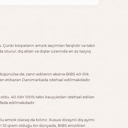
nki körpələrin əmzik seçimləri fərqlidir və təbii
rur; diş ətləri və dişlər üzərində ən az təzyiq
düşünülsə də; zənn edilənin əksinə BIBS 40 illik
ldən etibarən Danimarkada istehsal edilməkdədir.
oldu. 40 ildir 100% təbii kauçukdan istehsal edilən
ifadə edilməkdədir.
əmzik olaraq da bilinir. Xüsusi dizaynlı diş əyimi
yin 10 qram olduğu bir dünyada, BIBS əmzikləri