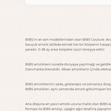
BIBS’in ən son modellerindən olan BIBS Couture. An
kauçuk əmzik istifadə etmək hər bir körpənin haqqı
yaradır. 0-36 ay arası körpələr üçün tövsiyyə edilir.
BIBS əmziklərin sürətlə dünyaya yayılmağı və getdikc
Danimarka brendidir. Əksər əmziklərin Çində istehsa
BIBS əmziklərinin sadə, göstərişsiz və zamansız diza
BIBS əmzikləri, eyni zamanda əmzik götürməyən bir ç
Ana döşünə ən yaxın əmzik ucuna malik olan BIBS əmz
forması ilə BIBS əmziyi, uşağın ağız ətrafına yapışm