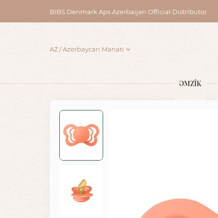
BIBS Denmark Aps Azerbaijan Official Distributor
AZ
Azerbaycan Manatı
ƏMZİK