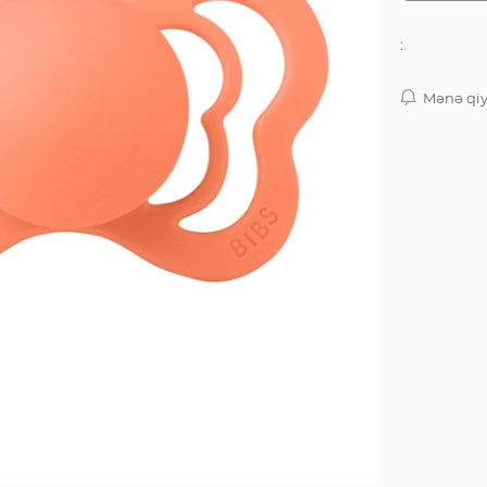
:
Mənə qiy