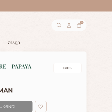
0
ƏLAQƏ
E - PAPAYA
BIBS
 MAN
ÜKƏNDİ