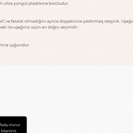
ı ultra yüngül plastikinə borcludur.
C və fatalat olmadığını ayrıca diqqətinizə çatdırmaq istəyirik. Uşağı
əbi ilə uşağınız üçün ən doğru seçimdir.
rtına uyğundur.
fadə olunur.
bilərsiniz.