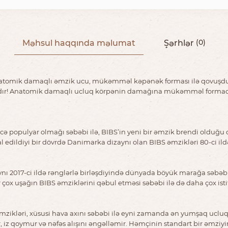
Məhsul haqqında məlumat
Şərhlər
(0)
atomik damaqlı əmzik ucu, mükəmməl kəpənək forması ilə qovuşdu. Çü
dır! Anatomik damaqlı ucluq körpənin damağına mükəmməl formada otu
ə populyar olmağı səbəbi ilə, BIBS’in yeni bir əmzik brendi olduğu 
l edildiyi bir dövrdə Danimarka dizaynı olan BIBS əmzikləri 80-ci i
ynı 2017-ci ildə rənglərlə birləşdiyində dünyada böyük marağa səbəb 
ox uşağın BIBS əmziklərini qəbul etməsi səbəbi ilə də daha çox ist
ikləri, xüsusi hava axını səbəbi ilə eyni zamanda ən yumşaq ucluqlu 
ır, iz qoymur və nəfəs alışını əngəlləmir. Həmçinin standart bir əmzi