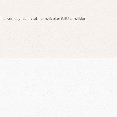
nıza verəcəyiniz ən təbii əmzik olan BIBS əmzikləri;