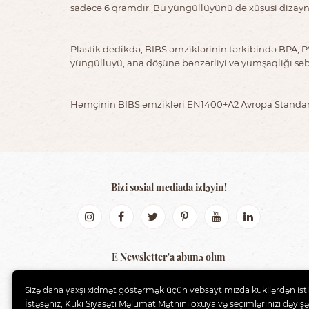
sadəcə 6 qramdır. Bu yüngüllüyünü də xüsusi dizaynl
Plastik dedikdə; BIBS əmziklərinin tərkibində BPA, PV
yüngülluyü, ana döşünə bənzərliyi və yumşaqliğı səb
Həmçinin BIBS əmzikləri EN1400+A2 Avropa Standa
Bizi sosial mediada izləyin!
E Newsletter'a abunə olun
GÖNDƏR
Sizə daha yaxşı xidmət göstərmək üçün vebsaytımızda kukilərdən isti
İstəsəniz, Kuki Siyasəti Məlumat Mətnini oxuya və seçimlərinizi dəyişə 