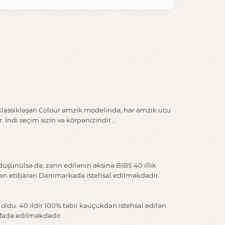
ə klassikləşən Colour əmzik modelində, hər əmzik ucu
 İndi seçim sizin və körpənizindir…
düşünülsə də; zənn edilənin əksinə BIBS 40 illik
ldən etibarən Danimarkada istehsal edilməkdədir.
oldu. 40 ildir 100% təbii kauçukdan istehsal edilən
ifadə edilməkdədir.