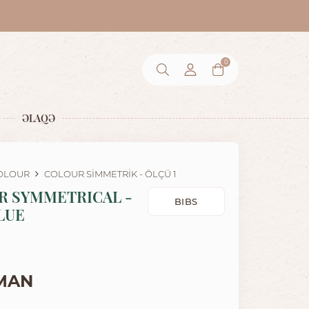
0
ƏLAQƏ
OLOUR
COLOUR SIMMETRIK - ÖLÇÜ 1
R SYMMETRICAL -
BIBS
LUE
 MAN