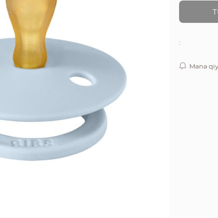
T
:
Mənə qiy