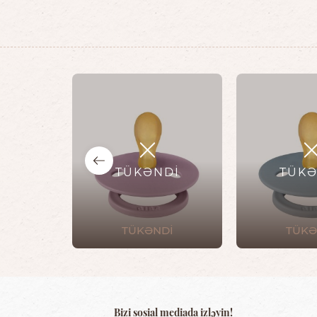
TÜKƏNDİ
TÜKƏ
TÜKƏNDİ
TÜKƏ
Bizi sosial mediada izləyin!