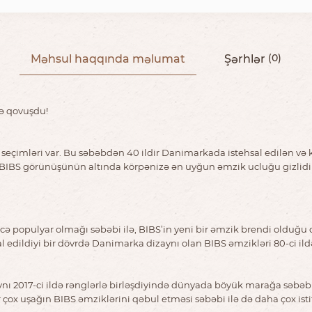
Məhsul haqqında məlumat
Şərhlər
(0)
lə qovuşdu!
ğu seçimləri var. Bu səbəbdən 40 ildir Danimarkada istehsal edilən v
k BIBS görünüşünün altında körpənizə ən uyğun əmzik ucluğu gizlidir.
ə populyar olmağı səbəbi ilə, BIBS’in yeni bir əmzik brendi olduğu 
l edildiyi bir dövrdə Danimarka dizaynı olan BIBS əmzikləri 80-ci i
ynı 2017-ci ildə rənglərlə birləşdiyində dünyada böyük marağa səbəb 
ox uşağın BIBS əmziklərini qəbul etməsi səbəbi ilə də daha çox ist