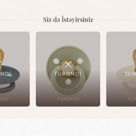
Siz də İstəyirsiniz
NDİ
TÜKƏNDİ
TÜ
NDİ
TÜKƏNDİ
TÜ