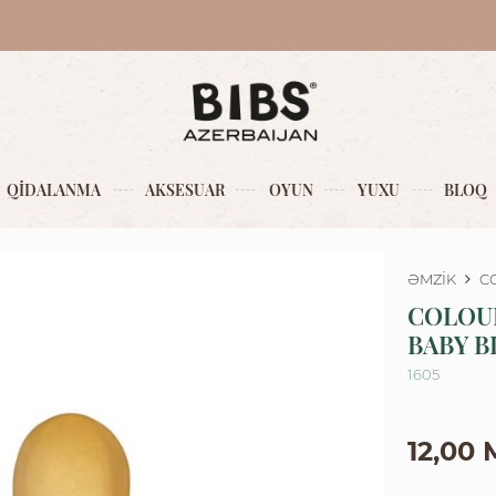
QİDALANMA
AKSESUAR
OYUN
YUXU
BLOQ
ƏMZİK
C
COLOU
BABY B
1605
12,00