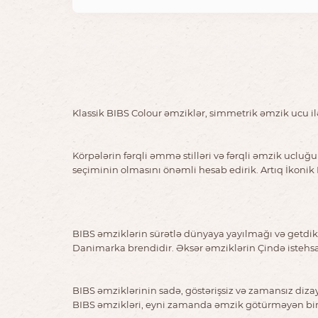
Klassik BIBS Colour əmziklər, simmetrik əmzik ucu i
Körpələrin fərqli əmmə stilləri və fərqli əmzik uclu
seçiminin olmasını önəmli hesab edirik. Artıq İkoni
BIBS əmziklərin sürətlə dünyaya yayılmağı və getdikc
Danimarka brendidir. Əksər əmziklərin Çində istehsa
BIBS əmziklərinin sadə, göstərişsiz və zamansız diza
BIBS əmzikləri, eyni zamanda əmzik götürməyən bir ç