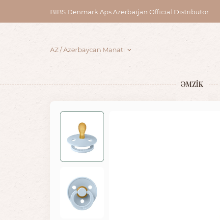
BIBS Denmark Aps Azerbaijan Official Distributor
AZ
Azerbaycan Manatı
ƏMZİK