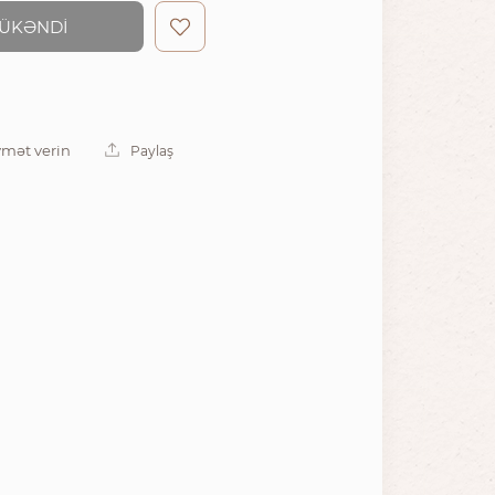
ÜKƏNDİ
mət verin
Paylaş