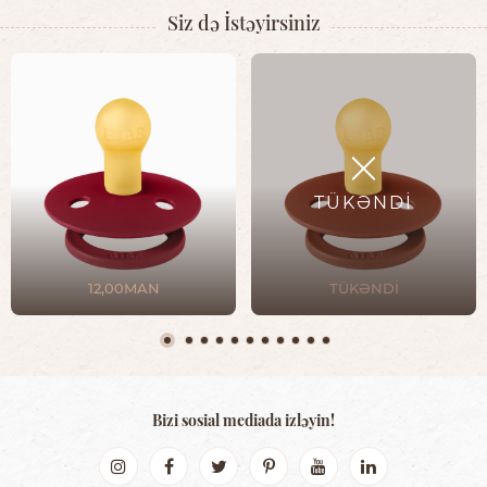
Siz də İstəyirsiniz
TÜKƏNDİ
12,00MAN
TÜKƏNDİ
Bizi sosial mediada izləyin!