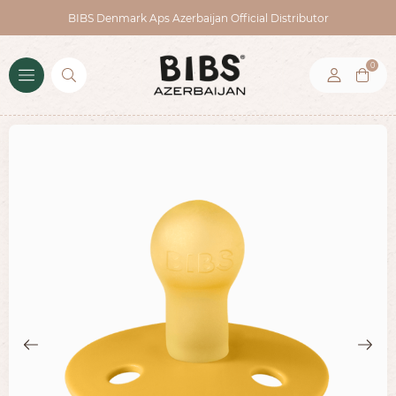
BIBS Denmark Aps Azerbaijan Official Distributor
0