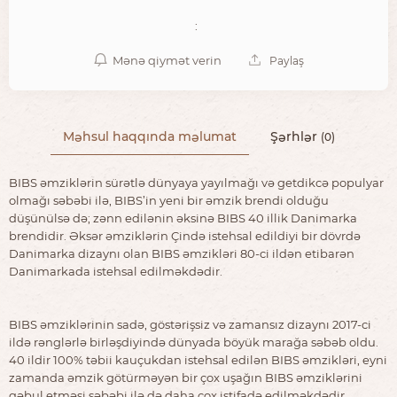
:
Mənə qiymət verin
Paylaş
Məhsul haqqında məlumat
Şərhlər
(0)
BIBS əmziklərin sürətlə dünyaya yayılmağı və getdikcə populyar
olmağı səbəbi ilə, BIBS’in yeni bir əmzik brendi olduğu
düşünülsə də; zənn edilənin əksinə BIBS 40 illik Danimarka
brendidir. Əksər əmziklərin Çində istehsal edildiyi bir dövrdə
Danimarka dizaynı olan BIBS əmzikləri 80-ci ildən etibarən
Danimarkada istehsal edilməkdədir.
BIBS əmziklərinin sadə, göstərişsiz və zamansız dizaynı 2017-ci
ildə rənglərlə birləşdiyində dünyada böyük marağa səbəb oldu.
40 ildir 100% təbii kauçukdan istehsal edilən BIBS əmzikləri, eyni
zamanda əmzik götürməyən bir çox uşağın BIBS əmziklərini
qəbul etməsi səbəbi ilə də daha çox istifadə edilməkdədir.