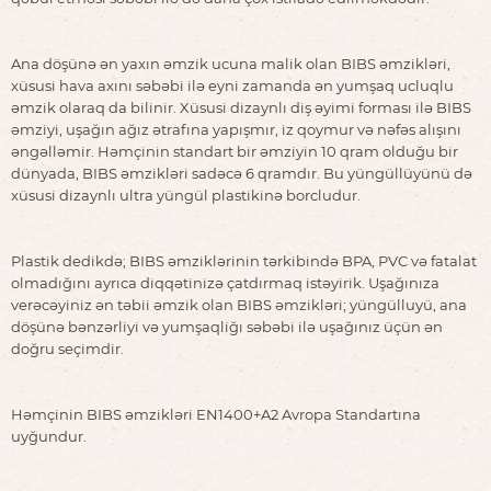
Ana döşünə ən yaxın əmzik ucuna malik olan BIBS əmzikləri,
xüsusi hava axını səbəbi ilə eyni zamanda ən yumşaq ucluqlu
əmzik olaraq da bilinir. Xüsusi dizaynlı diş əyimi forması ilə BIBS
əmziyi, uşağın ağız ətrafına yapışmır, iz qoymur və nəfəs alışını
əngəlləmir. Həmçinin standart bir əmziyin 10 qram olduğu bir
dünyada, BIBS əmzikləri sadəcə 6 qramdır. Bu yüngüllüyünü də
xüsusi dizaynlı ultra yüngül plastikinə borcludur.
Plastik dedikdə; BIBS əmziklərinin tərkibində BPA, PVC və fatalat
olmadığını ayrıca diqqətinizə çatdırmaq istəyirik. Uşağınıza
verəcəyiniz ən təbii əmzik olan BIBS əmzikləri; yüngülluyü, ana
döşünə bənzərliyi və yumşaqliğı səbəbi ilə uşağınız üçün ən
doğru seçimdir.
Həmçinin BIBS əmzikləri EN1400+A2 Avropa Standartına
uyğundur.