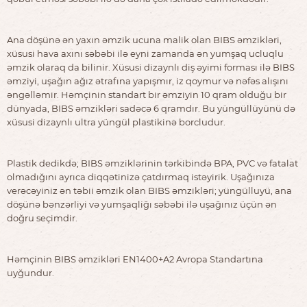
Ana döşünə ən yaxın əmzik ucuna malik olan BIBS əmzikləri,
xüsusi hava axını səbəbi ilə eyni zamanda ən yumşaq ucluqlu
əmzik olaraq da bilinir. Xüsusi dizaynlı diş əyimi forması ilə BIBS
əmziyi, uşağın ağız ətrafına yapışmır, iz qoymur və nəfəs alışını
əngəlləmir. Həmçinin standart bir əmziyin 10 qram olduğu bir
dünyada, BIBS əmzikləri sadəcə 6 qramdır. Bu yüngüllüyünü də
xüsusi dizaynlı ultra yüngül plastikinə borcludur.
Plastik dedikdə; BIBS əmziklərinin tərkibində BPA, PVC və fatalat
olmadığını ayrıca diqqətinizə çatdırmaq istəyirik. Uşağınıza
verəcəyiniz ən təbii əmzik olan BIBS əmzikləri; yüngülluyü, ana
döşünə bənzərliyi və yumşaqliğı səbəbi ilə uşağınız üçün ən
doğru seçimdir.
Həmçinin BIBS əmzikləri EN1400+A2 Avropa Standartına
uyğundur.