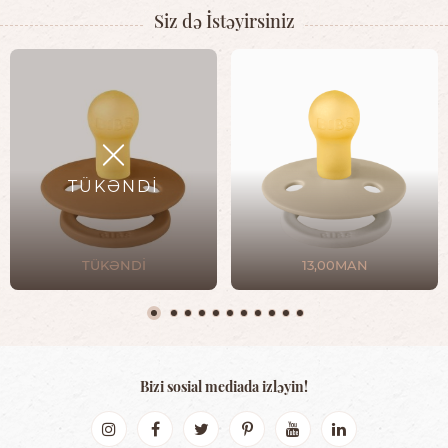
Siz də İstəyirsiniz
TÜKƏNDİ
TÜKƏNDİ
13,00MAN
Bizi sosial mediada izləyin!