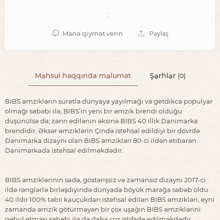
:
Mənə qiymət verin
Paylaş
Məhsul haqqında məlumat
Şərhlər
(0)
BIBS əmziklərin sürətlə dünyaya yayılmağı və getdikcə populyar
olmağı səbəbi ilə, BIBS’in yeni bir əmzik brendi olduğu
düşünülsə də; zənn edilənin əksinə BIBS 40 illik Danimarka
brendidir. Əksər əmziklərin Çində istehsal edildiyi bir dövrdə
Danimarka dizaynı olan BIBS əmzikləri 80-ci ildən etibarən
Danimarkada istehsal edilməkdədir.
BIBS əmziklərinin sadə, göstərişsiz və zamansız dizaynı 2017-ci
ildə rənglərlə birləşdiyində dünyada böyük marağa səbəb oldu.
40 ildir 100% təbii kauçukdan istehsal edilən BIBS əmzikləri, eyni
zamanda əmzik götürməyən bir çox uşağın BIBS əmziklərini
qəbul etməsi səbəbi ilə də daha çox istifadə edilməkdədir.