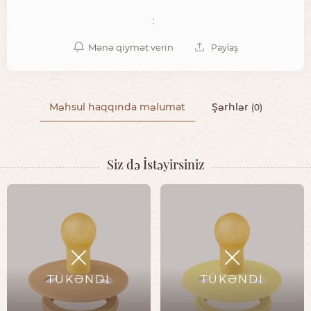
:
Mənə qiymət verin
Paylaş
Məhsul haqqında məlumat
Şərhlər
(0)
Siz də İstəyirsiniz
TÜKƏNDİ
TÜKƏNDİ