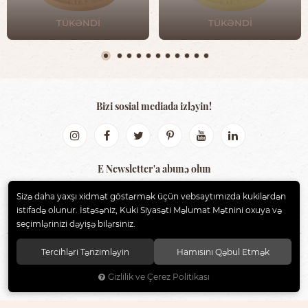
TÜKƏNDİ
TÜKƏNDİ
Bizi sosial mediada izləyin!
E Newsletter'a abunə olun
Sizə daha yaxşı xidmət göstərmək üçün vebsaytımızda kukilərdən
GÖNDƏR
istifadə olunur. İstəsəniz, Kuki Siyasəti Məlumat Mətnini oxuya və
seçimlərinizi dəyişə bilərsiniz.
Tercihləri Tənzimləyin
Hamısını Qəbul Etmək
BIBS AZERBAIJAN
. Bütün hüquqlar qorunur.
Gizlilik ve Çerez Politikası