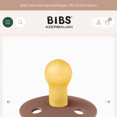
BIBS Denmark Aps Azerbaijan Official Distributor
0