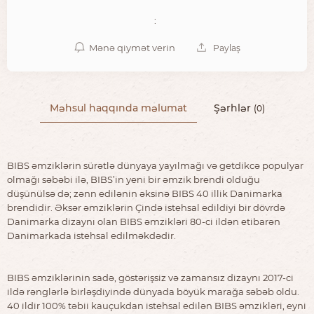
:
Mənə qiymət verin
Paylaş
Məhsul haqqında məlumat
Şərhlər
(0)
BIBS əmziklərin sürətlə dünyaya yayılmağı və getdikcə populyar
olmağı səbəbi ilə, BIBS’in yeni bir əmzik brendi olduğu
düşünülsə də; zənn edilənin əksinə BIBS 40 illik Danimarka
brendidir. Əksər əmziklərin Çində istehsal edildiyi bir dövrdə
Danimarka dizaynı olan BIBS əmzikləri 80-ci ildən etibarən
Danimarkada istehsal edilməkdədir.
BIBS əmziklərinin sadə, göstərişsiz və zamansız dizaynı 2017-ci
ildə rənglərlə birləşdiyində dünyada böyük marağa səbəb oldu.
40 ildir 100% təbii kauçukdan istehsal edilən BIBS əmzikləri, eyni