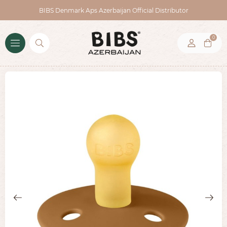
BIBS Denmark Aps Azerbaijan Official Distributor
0