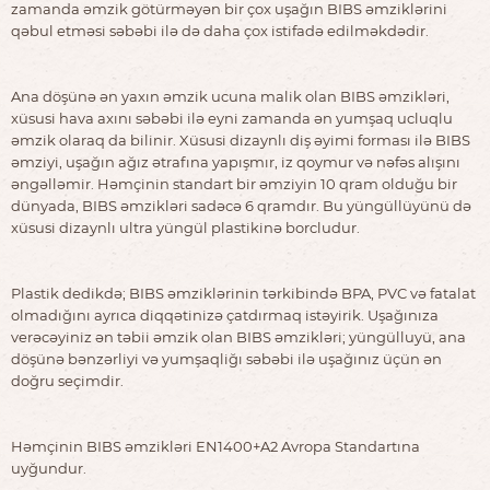
zamanda əmzik götürməyən bir çox uşağın BIBS əmziklərini
qəbul etməsi səbəbi ilə də daha çox istifadə edilməkdədir.
Ana döşünə ən yaxın əmzik ucuna malik olan BIBS əmzikləri,
xüsusi hava axını səbəbi ilə eyni zamanda ən yumşaq ucluqlu
əmzik olaraq da bilinir. Xüsusi dizaynlı diş əyimi forması ilə BIBS
əmziyi, uşağın ağız ətrafına yapışmır, iz qoymur və nəfəs alışını
əngəlləmir. Həmçinin standart bir əmziyin 10 qram olduğu bir
dünyada, BIBS əmzikləri sadəcə 6 qramdır. Bu yüngüllüyünü də
xüsusi dizaynlı ultra yüngül plastikinə borcludur.
Plastik dedikdə; BIBS əmziklərinin tərkibində BPA, PVC və fatalat
olmadığını ayrıca diqqətinizə çatdırmaq istəyirik. Uşağınıza
verəcəyiniz ən təbii əmzik olan BIBS əmzikləri; yüngülluyü, ana
döşünə bənzərliyi və yumşaqliğı səbəbi ilə uşağınız üçün ən
doğru seçimdir.
Həmçinin BIBS əmzikləri EN1400+A2 Avropa Standartına
uyğundur.