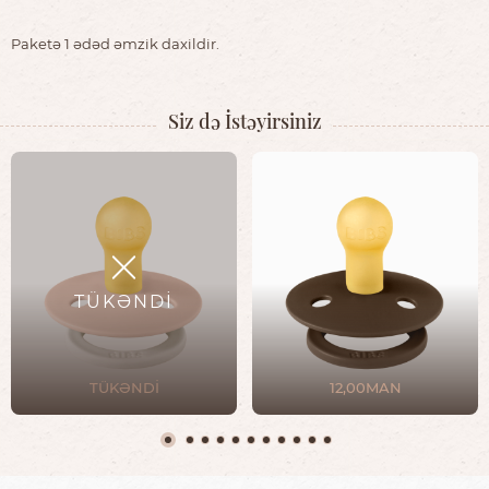
Paketə 1 ədəd əmzik daxildir.
Siz də İstəyirsiniz
TÜKƏNDİ
TÜKƏNDİ
12,00MAN