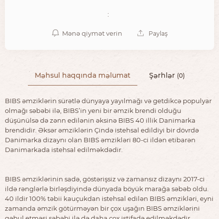
:
Mənə qiymət verin
Paylaş
Məhsul haqqında məlumat
Şərhlər
(0)
BIBS əmziklərin sürətlə dünyaya yayılmağı və getdikcə populyar
olmağı səbəbi ilə, BIBS’in yeni bir əmzik brendi olduğu
düşünülsə də zənn edilənin əksinə BIBS 40 illik Danimarka
brendidir. Əksər əmziklərin Çində istehsal edildiyi bir dövrdə
Danimarka dizaynı olan BIBS əmzikləri 80-ci ildən etibarən
Danimarkada istehsal edilməkdədir.
BIBS əmziklərinin sadə, göstərişsiz və zamansız dizaynı 2017-ci
ildə rənglərlə birləşdiyində dünyada böyük marağa səbəb oldu.
40 ildir 100% təbii kauçukdan istehsal edilən BIBS əmzikləri, eyni
zamanda əmzik götürməyən bir çox uşağın BIBS əmziklərini
qəbul etməsi səbəbi ilə də daha çox istifadə edilməkdədir.