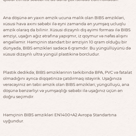
Ana döşünə ən yaxın əmzik ucuna malik olan BIBS əmzikləri,
xüsusi hava axını səbəbi ilə eyni zamanda ən yumşaq ucluqlu
əmzik olaraq da bilinir. Xüsusi dizaynlı diş əyimi forması ilə BIBS
əmziyi, uşağın ağız ətrafına yapışmır, iz qoymur və nəfəs alışını
əngəlləmir. Həmçinin standart bir əmziyin 10 qram olduğu bir
dünyada, BIBS əmzikləri sadəcə 6 qramdır. Bu yüngüllüyünü də
xüsusi dizaynlı ultra yüngül plastikinə borcludur.
Plastik dedikdə; BIBS əmziklərinin tərkibində BPA, PVC və fatalat
olmadığını ayrıca diqqətinizə çatdırmaq istəyirik. Uşağınıza
verəcəyiniz ən təbii əmzik olan BIBS əmzikləri; yüngülluyü, ana
döşünə bənzərliyi və yumşaqliğı səbəbi ilə uşağınız üçün ən
doğru seçimdir.
Həmçinin BIBS əmzikləri EN1400+A2 Avropa Standartına
uyğundur.