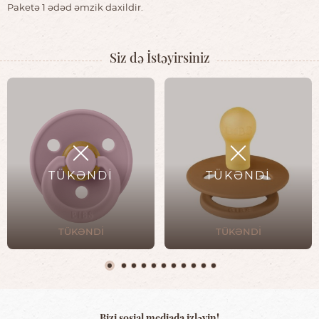
Paketə 1 ədəd əmzik daxildir.
Siz də İstəyirsiniz
TÜKƏNDİ
TÜKƏNDİ
TÜKƏNDİ
TÜKƏNDİ
Bizi sosial mediada izləyin!