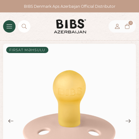
BIBS Denmark Aps Azerbaijan Official Distributor
0
FIRSAT MƏHSULU